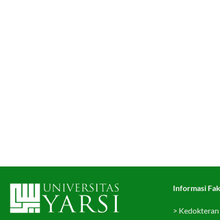
Informasi Fak
>
Kedokteran