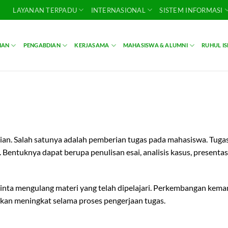
LAYANAN TERPADU
INTERNASIONAL
SISTEM INFORMASI
IAN
PENGABDIAN
KERJASAMA
MAHASISWA & ALUMNI
RUHUL I
an. Salah satunya adalah pemberian tugas pada mahasiswa. Tugas
entuknya dapat berupa penulisan esai, analisis kasus, presenta
inta mengulang materi yang telah dipelajari. Perkembangan kem
akan meningkat selama proses pengerjaan tugas.