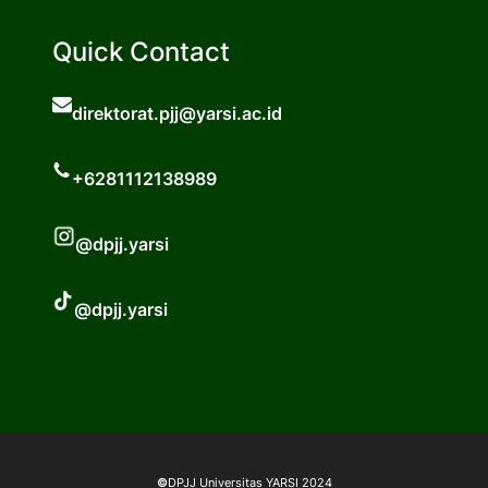
Quick Contact
direktorat.pjj@yarsi.ac.id
+6281112138989
@dpjj.yarsi
@dpjj.yarsi
©
DPJJ Universitas YARSI 2024