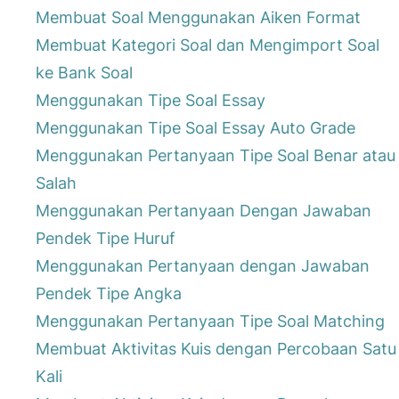
Membuat Soal Menggunakan Aiken Format
Membuat Kategori Soal dan Mengimport Soal
ke Bank Soal
Menggunakan Tipe Soal Essay
Menggunakan Tipe Soal Essay Auto Grade
Menggunakan Pertanyaan Tipe Soal Benar atau
Salah
Menggunakan Pertanyaan Dengan Jawaban
Pendek Tipe Huruf
Menggunakan Pertanyaan dengan Jawaban
Pendek Tipe Angka
Menggunakan Pertanyaan Tipe Soal Matching
Membuat Aktivitas Kuis dengan Percobaan Satu
Kali