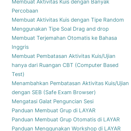
Membuat Aktivitas Kuis dengan Banyak
Percobaan
Membuat Aktivitas Kuis dengan Tipe Random
Menggunakan Tipe Soal Drag and drop
Membuat Terjemahan Otomatis ke Bahasa
Inggris
Membuat Pembatasan Aktivitas Kuis/Ujian
hanya dari Ruangan CBT (Computer Based
Test)
Menambahkan Pembatasan Aktivitas Kuis/Ujian
dengan SEB (Safe Exam Browser)
Mengatasi Galat Penguncian Sesi
Panduan Membuat Grup di LAYAR
Panduan Membuat Grup Otomatis di LAYAR
Panduan Menggunakan Workshop di LAYAR