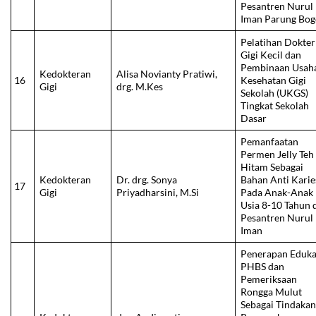
Pesantren Nurul
Iman Parung Bog
Pelatihan Dokter
Gigi Kecil dan
Pembinaan Usah
Kedokteran
Alisa Novianty Pratiwi,
16
Kesehatan Gigi
Gigi
drg. M.Kes
Sekolah (UKGS)
Tingkat Sekolah
Dasar
Pemanfaatan
Permen Jelly Teh
Hitam Sebagai
Kedokteran
Dr. drg. Sonya
Bahan Anti Karie
17
Gigi
Priyadharsini, M.Si
Pada Anak-Anak
Usia 8-10 Tahun 
Pesantren Nurul
Iman
Penerapan Eduka
PHBS dan
Pemeriksaan
Rongga Mulut
Sebagai Tindaka