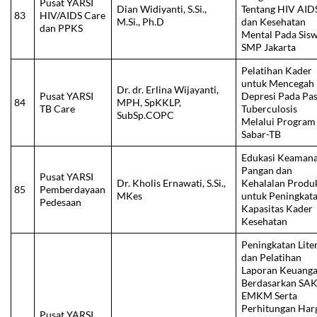
Pusat YARSI
Dian Widiyanti, S.Si.,
Tentang HIV AID
83
HIV/AIDS Care
M.Si., Ph.D
dan Kesehatan
dan PPKS
Mental Pada Sisw
SMP Jakarta
Pelatihan Kader
untuk Mencegah
Dr. dr. Erlina Wijayanti,
Pusat YARSI
Depresi Pada Pa
84
MPH, SpKKLP,
TB Care
Tuberculosis
SubSp.COPC
Melalui Program
Sabar-TB
Edukasi Keaman
Pangan dan
Pusat YARSI
Dr. Kholis Ernawati, S.Si.,
Kehalalan Produ
85
Pemberdayaan
MKes
untuk Peningkat
Pedesaan
Kapasitas Kader
Kesehatan
Peningkatan Lite
dan Pelatihan
Laporan Keuang
Berdasarkan SA
EMKM Serta
Perhitungan Har
Pusat YARSI