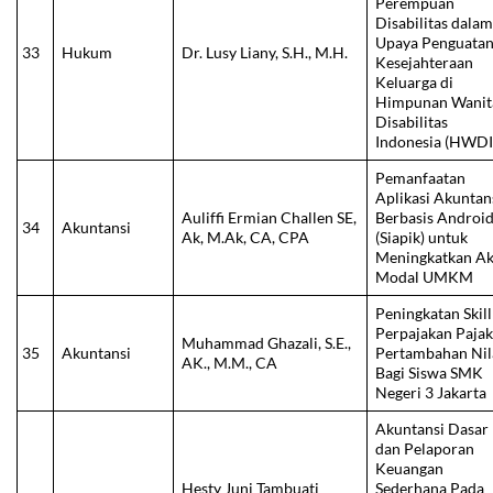
Perempuan
Disabilitas dala
Upaya Penguata
33
Hukum
Dr. Lusy Liany, S.H., M.H.
Kesejahteraan
Keluarga di
Himpunan Wanit
Disabilitas
Indonesia (HWDI
Pemanfaatan
Aplikasi Akuntan
Auliffi Ermian Challen SE,
Berbasis Androi
34
Akuntansi
Ak, M.Ak, CA, CPA
(Siapik) untuk
Meningkatkan Ak
Modal UMKM
Peningkatan Skill
Perpajakan Paja
Muhammad Ghazali, S.E.,
35
Akuntansi
Pertambahan Nil
AK., M.M., CA
Bagi Siswa SMK
Negeri 3 Jakarta
Akuntansi Dasar
dan Pelaporan
Keuangan
Hesty Juni Tambuati
Sederhana Pada