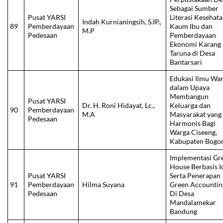
Sebagai Sumber
Pusat YARSI
Literasi Kesehat
Indah Kurnianingsih, S.IP.,
89
Pemberdayaan
Kaum Ibu dan
M.P
Pedesaan
Pemberdayaan
Ekonomi Karang
Taruna di Desa
Bantarsari
Edukasi Ilmu War
dalam Upaya
Membangun
Pusat YARSI
Dr. H. Roni Hidayat, Lc.,
Keluarga dan
90
Pemberdayaan
M.A
Masyarakat yang
Pedesaan
Harmonis Bagi
Warga Ciseeng,
Kabupaten Bogo
Implementasi Gr
House Berbasis I
Pusat YARSI
Serta Penerapan
91
Pemberdayaan
Hilma Suyana
Green Accountin
Pedesaan
Di Desa
Mandalamekar
Bandung