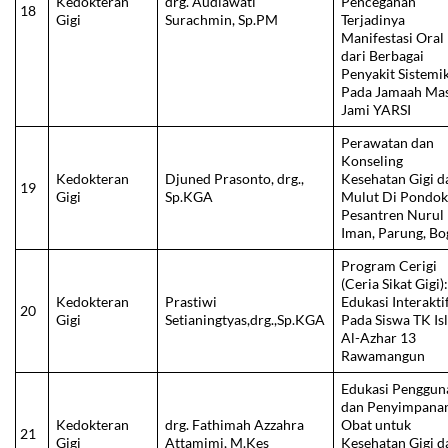
Kedokteran
drg. Audiawati
Pencegahan
18
Gigi
Surachmin, Sp.PM
Terjadinya
Manifestasi Oral
dari Berbagai
Penyakit Sistemi
Pada Jamaah Mas
Jami YARSI
Perawatan dan
Konseling
Kedokteran
Djuned Prasonto, drg.,
Kesehatan Gigi d
19
Gigi
Sp.KGA
Mulut Di Pondo
Pesantren Nurul
Iman, Parung, Bo
Program Cerigi
(Ceria Sikat Gigi)
Kedokteran
Prastiwi
Edukasi Interakti
20
Gigi
Setianingtyas,drg.,Sp.KGA
Pada Siswa TK Is
Al-Azhar 13
Rawamangun
Edukasi Penggun
dan Penyimpana
Kedokteran
drg. Fathimah Azzahra
Obat untuk
21
Gigi
Attamimi, M.Kes
Kesehatan Gigi d