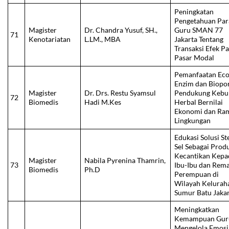
Peningkatan
Pengetahuan Par
Magister
Dr. Chandra Yusuf, SH.,
Guru SMAN 77
71
Kenotariatan
L.LM., MBA
Jakarta Tentang
Transaksi Efek P
Pasar Modal
Pemanfaatan Eco
Enzim dan Biopo
Magister
Dr. Drs. Restu Syamsul
Pendukung Kebu
72
Biomedis
Hadi M.Kes
Herbal Bernilai
Ekonomi dan Ra
Lingkungan
Edukasi Solusi S
Sel Sebagai Prod
Kecantikan Kepa
Magister
Nabila Pyrenina Thamrin,
73
Ibu-Ibu dan Rema
Biomedis
Ph.D
Perempuan di
Wilayah Kelurah
Sumur Batu Jaka
Meningkatkan
Kemampuan Gur
Mengelola Emosi