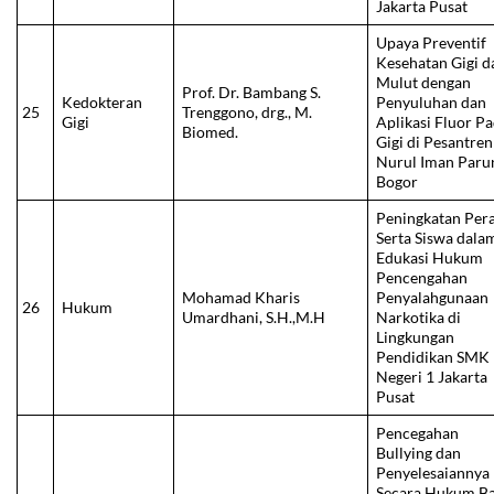
Jakarta Pusat
Upaya Preventif
Kesehatan Gigi d
Mulut dengan
Prof. Dr. Bambang S.
Kedokteran
Penyuluhan dan
25
Trenggono, drg., M.
Gigi
Aplikasi Fluor P
Biomed.
Gigi di Pesantren
Nurul Iman Paru
Bogor
Peningkatan Per
Serta Siswa dala
Edukasi Hukum
Pencengahan
Mohamad Kharis
Penyalahgunaan
26
Hukum
Umardhani, S.H.,M.H
Narkotika di
Lingkungan
Pendidikan SMK
Negeri 1 Jakarta
Pusat
Pencegahan
Bullying dan
Penyelesaiannya
Secara Hukum Ba