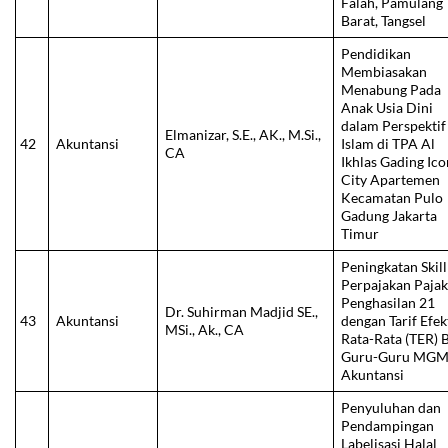
Falah, Pamulang
Barat, Tangsel
Pendidikan
Membiasakan
Menabung Pada
Anak Usia Dini
dalam Perspektif
Elmanizar, S.E., AK., M.Si.,
42
Akuntansi
Islam di TPA Al
CA
Ikhlas Gading Ico
City Apartemen
Kecamatan Pulo
Gadung Jakarta
Timur
Peningkatan Skill
Perpajakan Paja
Penghasilan 21
Dr. Suhirman Madjid SE.,
43
Akuntansi
dengan Tarif Efek
MSi., Ak., CA
Rata-Rata (TER) 
Guru-Guru MG
Akuntansi
Penyuluhan dan
Pendampingan
Labelisasi Halal