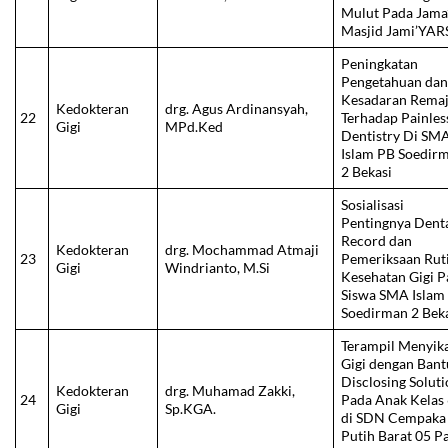
Mulut Pada Jama
Masjid Jami’YAR
Peningkatan
Pengetahuan da
Kesadaran Rema
Kedokteran
drg. Agus Ardinansyah,
22
Terhadap Painles
Gigi
MPd.Ked
Dentistry Di SM
Islam PB Soedir
2 Bekasi
Sosialisasi
Pentingnya Dent
Record dan
Kedokteran
drg. Mochammad Atmaji
23
Pemeriksaan Rut
Gigi
Windrianto, M.Si
Kesehatan Gigi 
Siswa SMA Islam
Soedirman 2 Bek
Terampil Menyik
Gigi dengan Ban
Disclosing Solut
Kedokteran
drg. Muhamad Zakki,
24
Pada Anak Kelas
Gigi
Sp.KGA.
di SDN Cempaka
Putih Barat 05 P