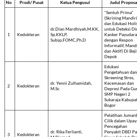
No
Prodi/ Pusat
Ketua Pengusul
Judul Proposa
"Sentuh Prima"
(Skrining Mandir
dan Edukasi Holi
dr.Dian Mardhiyah,M.KK,
untuk Deteksi Di
1
Kedokteran
Sp.KKLP,
Kanker Payudar
Subsp.FOMC,Ph.D
dengan Respon
Informatif, Mandi
dan Aktif) Di Beji
Depok
Edukasi
Pengetahuan da
Skreening Stres,
dr. Yenni Zulhamidah,
Kecemasan dan
2
Kedokteran
M.Sc
Depresi Pada Gu
SMP Negeri 2
Sukaraja Kabupa
Bogor
Pelatihan Jumant
Cilik dalam Upay
Pencegahan
dr. Rika Ferlianti,
Penyakit DBD P
3
Kedokteran