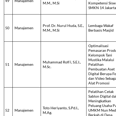
49
Manajemen
M.M., M.Si
Kompetensi Sisw
SMKN 14 Jakart
Prof. Dr. Nurul Huda, S.E.,
Lembaga Wakaf
50
Manajemen
M.M., M.Si
Berbasis Masjid
Optimalisasi
Pemasaran Prod
Kelompok Tani
Mustika Malalui
Muhammad Rofi’i, S.E.I.,
51
Manajemen
Pelatihan
M.Sc.
Pembuatan Aset
Digital Berupa F
dan Video Sebaga
Alat Promosi
Pelatihan Cetak
Sablon Digital d
Meningkatkan
Peluang Usaha P
Toto Heriyanto, S.Pd.I.,
52
Manajemen
UMKM Nun Med
M.Ag.
Berkah di Desa