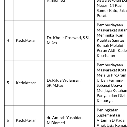
M.Biomed
Siswa Sekolah Da
Negeri 14 Pagi
Sumur Batu, Jaka
Pusat
Pemberdayaan
Masyarakat dala
MeningkaTKan
Dr. Kholis Ernawati, S.Si.,
4
Kedokteran
Kualitas Sanitasi
MKes
Rumah Melalui
Peran Aktif Kade
Kesehatan
Pemberdayaan
Masyarakat Kota
Melalui Program
Dr.Rifda Wulansari,
Urban Farming
5
Kedokteran
SP.,M.Kes
Sebagai Upaya
Menjaga Ketaha
Pangan dan Gizi
Keluarga
Peningkatan
Suplementasi
dr. Amirah Yusnidar,
6
Kedokteran
Vitamin D Pada
M.Biomed
Anak Usia Remaja