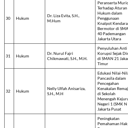
Peranserta Muri
Terhadap Aturan
Hukum dalam
Dr. Liza Evita, S.H.,
30
Hukum
Penggunaan
M.Hum
Knalpot Kendara
Bermotor di SM
40 Pademangan
Jakarta Utara
Penyuluhan Anti
Dr. Nurul Fajri
Korupsi Sejak Di
31
Hukum
Chikmawati, S.H., M.H.
di SMAN 21 Jaka
Timur
Edukasi Nilai-Nil
Pancasila dalam
Pencegahan
Nelly Ulfah Anisariza,
Kenakalan Rema
32
Hukum
S.H., M.H
di Sekolah
Menengah Kejur
Negeri 1 (SMK N 
Jakarta Pusat
Peningkatan
Pemahaman Hak