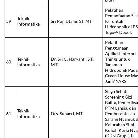
Pelatihan
Pemanfaatan Sis
Teknik
59
Sri Puji Utami, ST, MT
IoT untuk
Informatika
Hidroponik di BS
Tugu-9 Depok
Pelatihan
Penggunaan
Aplikasi Internet
Teknik
Dr. Sri C. Haryanti, S.T.,
Things untuk
60
Informatika
M.T
Tanaman
Hidroponik Pada
Green House Mas
Jami’ YARSI
Siaga Sehat:
Screening Gizi
Balita, Pemeriks
PTM Lansia, dan
Teknik
61
Drs. Suhaeri, MT
Pemberantasan
Informatika
Sarang Nyamuk d
Kelurahan Slipi
Kuliah Kerja Nya
(KKN Grup 11)