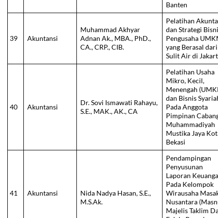
Banten
Pelatihan Akunta
Muhammad Akhyar
dan Strategi Bisn
39
Akuntansi
Adnan Ak., MBA., PhD.,
Pengusaha UM
CA., CRP., CIB.
yang Berasal dari
Sulit Air di Jakar
Pelatihan Usaha
Mikro, Kecil,
Menengah (UMK
dan Bisnis Syaria
Dr. Sovi Ismawati Rahayu,
40
Akuntansi
Pada Anggota
S.E., MAK., AK., CA
Pimpinan Caban
Muhammadiyah
Mustika Jaya Kot
Bekasi
Pendampingan
Penyusunan
Laporan Keuang
Pada Kelompok
41
Akuntansi
Nida Nadya Hasan, S.E.,
Wirausaha Masa
M.S.Ak.
Nusantara (Masn
Majelis Taklim D