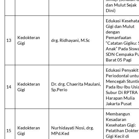
dan Mulut Sejak
Dini)
Edukasi Kesehat
Gigi dan Mulut
dengan
Kedokteran
Pemanfaatan
13
drg. Ridhayani, M.Sc
Gigi
“Catatan Gigiku: 
Anak” Pada Sisw
SDN Cempaka Pu
Barat 05 Pagi
Edukasi Penyakit
Periodontal untu
Mencegah Stunti
Kedokteran
Dr. drg. Chaerita Maulani,
14
Pada Ibu-Ibu Usi
Gigi
Sp.Perio
Subur Di RPTRA
Harapan Mulia
Jakarta Pusat
Membangun
Kesadaran
Kesehatan Gigi:
Kedokteran
Nurhidayati Nosi, drg.
15
Pelatihan Dokter
Gigi
MPd.Ked
Gigi Kecil di