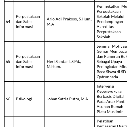
Peningkatkan Mu
Perpustakaan
Perpustakaan
Sekolah Melalui
Ario Adi Prakoso, S.Hum.,
64
dan Sains
Pendampingan
M.A
Informasi
Akreditas
Perpustakaan
Sekolah
Seminar Motivas
Gemar Membaca
Perpustakaan
dan Pameran Bu
65
dan Sains
Heri Samtani, S.Pd.,
Sebagai Upaya
Informasi
M.Hum.
Peningkatan Min
Baca Siswa di SD 
Qatrunnada
Intervensi
Kebersyukuran
Berbasis Digital
66
Psikologi
Johan Satria Putra, M.A
Pada Anak Panti
Asuhan Rumah
Piatu Muslimin
Pelatihan
Pemasaran Digit