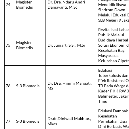
Magister
Dr. Dra. Ndaru Andri
74
Mendidik Siswa
Biomedis
Damayanti, M.Sc
Sindrom Down
Melalui Edukasi 
SLB Negeri 9 Jak
Revitalisasi Laha
Publik Melalui
Budidaya Herbal
Magister
75
Dr. Juniarti S.SI., M.Si
Solusi Ekonomi 
Biomedis
Kesehatan Bagi
Masyarakat
Kelurahan Cipet
Edukasi
Tuberkulosis dan
Efek Resistensi 
Dr. Dra. Himmi Marsiati,
76
S-3 Biomedis
TB Pada Warga d
MS
Kader PKK RW 
Balimester, Jakar
Timur
Edukasi Dampak
Kesehatan
Dr.dr.Diniwati Mukhtar.,
77
S-3 Biomedis
Pernikahan Usia
Mkes
Dini Berbasis Wa