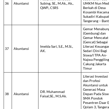
36
Akuntansi
Subing, SE., M.Ak., Ak.,
UMKM Nun Med
QWP., CSRS
Berkah di Desa
Kosambi Kecama
Sukadiri Kabupa
Tangerang – Ban
Gemar Menabun
(Gembung) dan
Gemar Mencatat
(Gencat) Sebagai
Imelda Sari, S.E., M.Si.,
Literasi Keuanga
37
Akuntansi
AK.
Sedari Dini Bagi
Siswa/I TPA An-
Najwa Penggilin
Cakung Jakarta
Timur
Literasi Investasi
dan Profesi
Akuntansi untuk
Generasi Masa
DR. Muhammad
38
Akuntansi
Depan Pada Sisw
Faisal,SE., M.S.Ak.
SMA Pondok
Pesantren Daar E
Qolam 3, Tangera