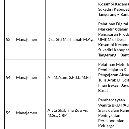
Kosambi Kecama
Sukadiri Kabupa
Tangerang – Ban
Pelatihan Digital
Marketing dalam
Pemasaran Prod
53
Manajemen
Dra. Siti Marhamah M.Ag.
UMKM di Desa
Kosambi Kecama
Sukadiri Kabupa
Tangerang – Ban
Pelatihan Metod
Pembelajaran &
Pengajaran Aksa
54
Manajemen
Ali Ma'sum, S.Pd.I., M.Ed
Tulis Arab Di Sdi
Iman Bekasi, Jaw
Barat
Pemberdayaan
Wanita BKB-PA
Alyta Shabrina Zusryn,
Siaga dalam Ran
55
Manajemen
M.Sc., CRP
Peningkatan
Perekonomian
Keluarga