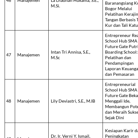
46
Manajemen
La Diadhan Hukama, S.E.,
Baranangsiang K
M.Si.
Bogor Melalui
Pelatihan Keraji
Tangan Berbasis T
Kur dan Tali Kat
Entrepreneur Re
School Hub SMA
Future Gate Putr
Intan Tri Annisa, S.E.,
Boarding School:
47
Manajemen
M.Sc
Pelatihan dan
Pendampingan
Laporan Keuang
dan Pemasaran
Entrepreneurial
School Hub SMA
Future Gate Bekas
48
Manajemen
Lily Deviastri, S.E., M.IB
Menggali Ide,
Membangun Pote
dan Meraih Suks
Sejak Dini
Kesiapan Karir d
Dr. Ir. Verni Y. Ismail,
Peningkatan