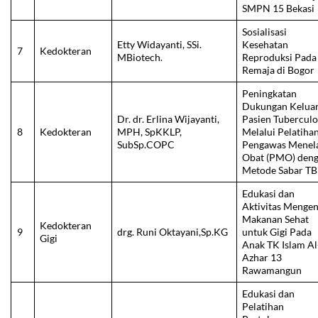
SMPN 15 Bekasi
Sosialisasi
Etty Widayanti, SSi.
Kesehatan
7
Kedokteran
MBiotech.
Reproduksi Pada
Remaja di Bogor
Peningkatan
Dukungan Kelua
Dr. dr. Erlina Wijayanti,
Pasien Tuberculo
8
Kedokteran
MPH, SpKKLP,
Melalui Pelatiha
SubSp.COPC
Pengawas Menel
Obat (PMO) den
Metode Sabar TB
Edukasi dan
Aktivitas Mengen
Makanan Sehat
Kedokteran
9
drg. Runi Oktayani,Sp.KG
untuk Gigi Pada
Gigi
Anak TK Islam Al
Azhar 13
Rawamangun
Edukasi dan
Pelatihan