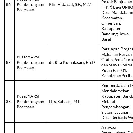
Pokok Penjualan
86
Pemberdayaan
Rini Hidayati, S.E., M.M
(HPP) Bagi UM
Pedesaan
Desa Mandalame
Kecamatan
Cimenyan,
Kabupaten
Bandung, Jawa
Barat
Persiapan Progr
Makanan Bergizi
Pusat YARSI
Gratis Pada Gur
87
Pemberdayaan
dr. Rita Komalasari, Ph.D
dan Siswa SMPN
Pedesaan
Pulau Pari 01,
Kepulauan Serib
Pemberdayaan D
Mandalamekar
Pusat YARSI
Kabupaten Band
88
Pemberdayaan
Drs. Suhaeri, MT
Melalui
Pedesaan
Pengembangan
Sistem Layanan
Desa Berbasis W
Aktivasi
Perpustakaan De