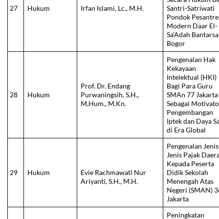
27
Hukum
Irfan Islami, Lc., M.H.
Santri-Satriwati
Pondok Pesantr
Modern Daar El-
Sa’Adah Bantarsa
Bogor
Pengenalan Hak
Kekayaan
Intelektual (HKI)
Prof. Dr. Endang
Bagi Para Guru
28
Hukum
Purwaningsih, S.H.,
SMAn 77 Jakarta
M,Hum., M.Kn.
Sebagai Motivato
Pengembangan
Iptek dan Daya S
di Era Global
Pengenalan Jenis
Jenis Pajak Daer
Kepada Peserta
29
Hukum
Evie Rachmawati Nur
Didik Sekolah
Ariyanti, S.H., M.H.
Menengah Atas
Negeri (SMAN) 3
Jakarta
Peningkatan