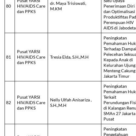
Pusat YARSI
Satu Upaya
dr. Maya Trisiswati,
80
HIV/AIDS Care
Penerimaan Diri
M.KM
dan PPKS
dan Optimalisasi
Produktifitas Pa
Perempuan HIV
AIDS di Jabodet
Peningkatan
Pemahaman Hu
Terhadap Dampa
Pusat YARSI
Pelecehan Seksua
81
HIV/AIDS Care
Tresia Elda, S.H.,M.H
Kepada Anak di
dan PPKS
Kelurahan Ujung
Menteng Cakung
Jakarta Timur
Peningkatan
Pemahaman Hu
Pusat YARSI
Terkait
Nelly Ulfah Anisariza ,
82
HIV/AIDS Care
Perundungan Fis
S.H.,M.H
dan PPKS
di Kalangan Rem
SMAn 27 Jakarta
Pusat
Peningkatan
Pengetahuan