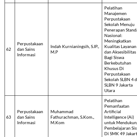
Pelatihan
Manajemen
Perpustakaan
Sekolah Menuju
Penerapan Stand
Nasional:
Meningkatkan
Perpustakaan
Indah Kurnianingsih, S.IP.,
Kualitas Layanan
62
dan Sains
M.P
dan Aksesibilitas
Informasi
Bagi Siswa
Berkebutuhan
Khusus Di
Perpustakaan
Sekolah SLBN 4 
SLBN 9 Jakarta
Utara
Pelatihan
Pemanfaatan
Perpustakaan
Muhammad
Artificial
63
dan Sains
Fathurachman, S.Kom.,
Intelligence (Ai)
Informasi
M.Kom
untuk Mendukun
Pembelajaran Si
Di SMK 49 Jakar