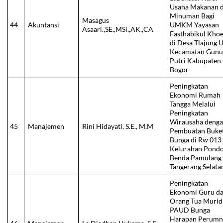
Usaha Makanan 
Minuman Bagi
Masagus
44
Akuntansi
UMKM Yayasan
Asaari.,SE.,MSi.,AK.,CA
Fasthabikul Kho
di Desa Tlajung 
Kecamatan Gunu
Putri Kabupaten
Bogor
Peningkatan
Ekonomi Rumah
Tangga Melalui
Peningkatan
Wirausaha deng
45
Manajemen
Rini Hidayati, S.E., M.M
Pembuatan Buke
Bunga di Rw 013
Kelurahan Pond
Benda Pamulang
Tangerang Selata
Peningkatan
Ekonomi Guru d
Orang Tua Murid
PAUD Bunga
Harapan Perumn