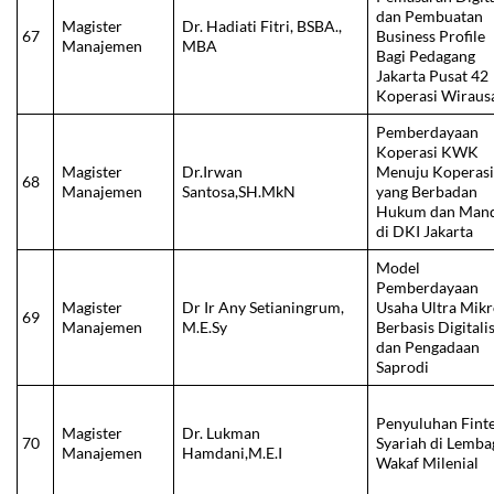
dan Pembuatan
Magister
Dr. Hadiati Fitri, BSBA.,
67
Business Profile
Manajemen
MBA
Bagi Pedagang
Jakarta Pusat 42
Koperasi Wiraus
Pemberdayaan
Koperasi KWK
Magister
Dr.Irwan
Menuju Koperas
68
Manajemen
Santosa,SH.MkN
yang Berbadan
Hukum dan Mand
di DKI Jakarta
Model
Pemberdayaan
Magister
Dr Ir Any Setianingrum,
Usaha Ultra Mik
69
Manajemen
M.E.Sy
Berbasis Digitali
dan Pengadaan
Saprodi
Penyuluhan Fint
Magister
Dr. Lukman
70
Syariah di Lemba
Manajemen
Hamdani,M.E.I
Wakaf Milenial