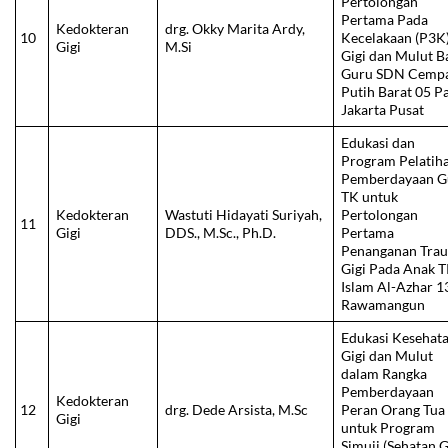
Pertolongan
Pertama Pada
Kedokteran
drg. Okky Marita Ardy,
10
Kecelakaan (P3K
Gigi
M.Si
Gigi dan Mulut B
Guru SDN Cemp
Putih Barat 05 P
Jakarta Pusat
Edukasi dan
Program Pelatih
Pemberdayaan G
TK untuk
Kedokteran
Wastuti Hidayati Suriyah,
Pertolongan
11
Gigi
DDS., M.Sc., Ph.D.
Pertama
Penanganan Tra
Gigi Pada Anak 
Islam Al-Azhar 1
Rawamangun
Edukasi Kesehat
Gigi dan Mulut
dalam Rangka
Pemberdayaan
Kedokteran
12
drg. Dede Arsista, M.Sc
Peran Orang Tua
Gigi
untuk Program
Simuji (Sehatan G