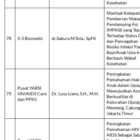
Kesehatan
Manfaat Ketepat
Pemberian Maka
Pendamping Asi
(MPASI) yang Tep
Terhadap Status G
78
S-3 Biomedis
dr.Sakura M.Tola., SpFK
dan Pencegahan
Resiko Infeksi Pa
Bayi/Anak Usia 6
Berbasis Wakaf
Kesehatan
Peningkatan
Pemahaman Hak
Anak dalam Upa
Pusat YARSI
Mewujudkan An
79
HIV/AIDS Care
Dr. Lusy Liany, S.H., M.H.
Berkualitas di
dan PPKS
Kelurahan Ujung
Menteng, Cakung
Jakarta Timur
Peningkatan
Pemahaman HIV
AIDS Sebagai Sal