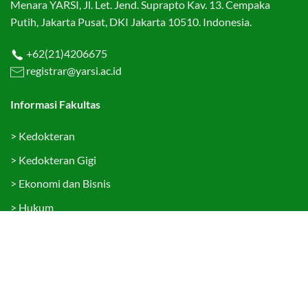
Menara YARSI, Jl. Let. Jend. Suprapto Kav. 13. Cempaka
Putih, Jakarta Pusat, DKI Jakarta 10510. Indonesia.
+62(21)4206675
registrar@yarsi.ac.id
Informasi Fakultas
>
Kedokteran
>
Kedokteran Gigi
>
Ekonomi dan Bisnis
>
Hukum
>
Teknologi Informasi
>
Psikologi
>
Sekolah Pascasarjana