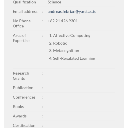
Qualification
Science
Email address
:
andreas.febrian@yarsi.ac.id
No Phone
:
+62 21 426 9301
Office
Area of
:
Affective Computing
Expertise
Robotic
Metacognition
Self-Regulated Learning
Research
:
Grants
Publication
:
Conferences
:
Books
:
Awards
:
Certification
: