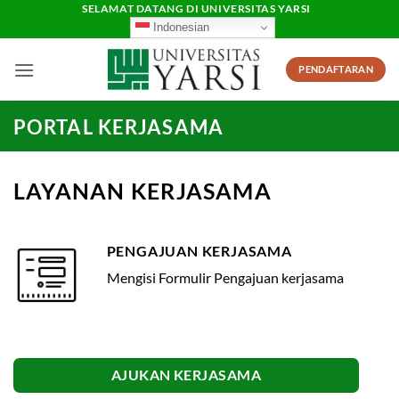
Skip
SELAMAT DATANG DI UNIVERSITAS YARSI
Indonesian
to
content
PENDAFTARAN
PORTAL KERJASAMA
LAYANAN KERJASAMA
PENGAJUAN KERJASAMA
Mengisi Formulir Pengajuan kerjasama
AJUKAN KERJASAMA