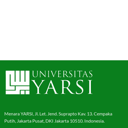
Menara YARSI, Jl. Let. Jend. Suprapto Kav. 13. Cempaka
Putih, Jakarta Pusat, DKI Jakarta 10510. Indonesia.