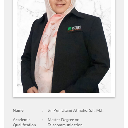
Name
:
Sri Puji Utami Atmoko, S.T., M.T.
Academic
:
Master Degree on
Qualification
Telecommunication