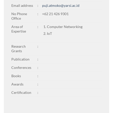
Email address
:
puji.atmoko@yarsi.ac.id
No Phone
:
+62 21 426 9301
Office
Area of
:
Computer Networking
Expertise
IoT
Research
:
Grants
Publication
:
Conferences
:
Books
:
Awards
:
Certification
: