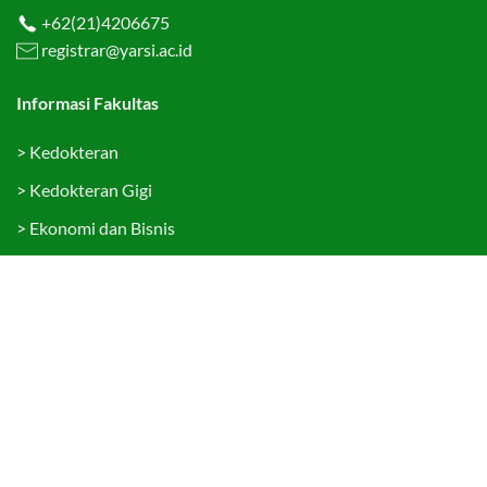
+62(21)4206675
registrar@yarsi.ac.id
Informasi Fakultas
>
Kedokteran
>
Kedokteran Gigi
>
Ekonomi dan Bisnis
>
Hukum
>
Teknologi Informasi
>
Psikologi
>
Sekolah Pascasarjana
Tautan Cepat