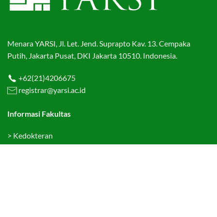
Menara YARSI, Jl. Let. Jend. Suprapto Kav. 13. Cempaka
Putih, Jakarta Pusat, DKI Jakarta 10510. Indonesia.
+62(21)4206675
registrar@yarsi.ac.id
Informasi Fakultas
>
Kedokteran
>
Kedokteran Gigi
>
Ekonomi dan Bisnis
>
Hukum
>
Teknologi Informasi