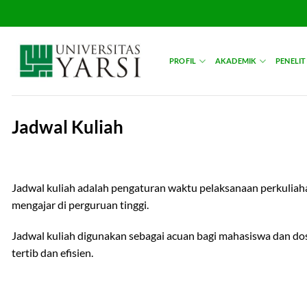
Skip
to
content
PROFIL
AKADEMIK
PENELIT
Jadwal Kuliah
Jadwal kuliah adalah pengaturan waktu pelaksanaan perkuliaha
mengajar di perguruan tinggi.
Jadwal kuliah digunakan sebagai acuan bagi mahasiswa dan dos
tertib dan efisien.