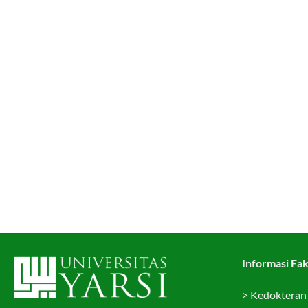
Informasi Fak
>
Kedokteran