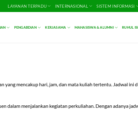
LAYANAN TERPADU
INTERNASIONAL
SISTEM INFORMASI
IAN
PENGABDIAN
KERJASAMA
MAHASISWA & ALUMNI
RUHUL I
n yang mencakup hari, jam, dan mata kuliah tertentu. Jadwal ini 
en dalam menjalankan kegiatan perkuliahan. Dengan adanya jadwal