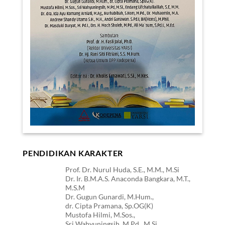
PENDIDIKAN KARAKTER
Prof. Dr. Nurul Huda, S.E., M.M., M.Si
Dr. Ir. B.M.A.S. Anaconda Bangkara, M.T.,
M.S.M
Dr. Gugun Gunardi, M.Hum.,
dr. Cipta Pramana, Sp.OG(K)
Mustofa Hilmi, M.Sos.,
Sri Wahyuningsih, M.Pd., M.Si