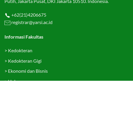
Putih, Jakarta Pusat, DKI Jakarta 10510. Indonesia.
+62(21)4206675
registrar@yarsi.ac.id
Informasi Fakultas
>
Kedokteran
>
Kedokteran Gigi
>
Ekonomi dan Bisnis
>
Hukum
>
Teknologi Informasi
>
Psikologi
>
Sekolah Pascasarjana
Tautan Cepat