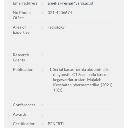
Email address
:
amelia.kresna@yarsi.ac.id
No Phone
:
021-4206674
Office
Area of
:
radiology
Expertise
Research
:
Grants
Publication
:
Serial kasus hernia abdominalis;
diagnostic CT Scan pada kasus
kegawatdaruratan. Majalah
Kesehatan pharmamedika. (2021).
13(1).
Conferences
:
Awards
:
Certification
:
PEKERTI