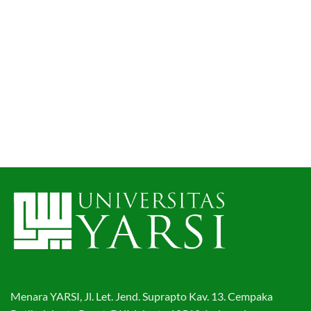
Menara YARSI, Jl. Let. Jend. Suprapto Kav. 13. Cempaka