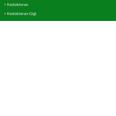
>
Kedokteran
>
Kedokteran Gigi
>
Ekonomi dan Bisnis
>
Hukum
>
Teknologi Informasi
>
Psikologi
>
Sekolah Pascasarjana
Tautan Cepat
>
Penerimaan Mahasiswa Baru
>
Portal Mahasiswa
>
Portal Sivitas Akademika
>
LMS YARSI (LAYAR)