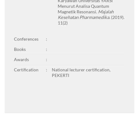
Karyawan Universitas YARSI
Menurut Analisa Quantum
Magnetik Resonansi.
Majalah
Kesehatan Pharmamedika.
(2019).
11(2)
Conferences
:
Books
:
Awards
:
Certification
:
National lecturer certification,
PEKERTI