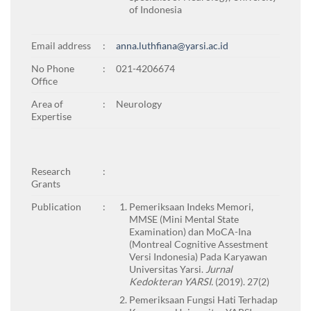
of Indonesia
Email address
:
anna.luthfiana@yarsi.ac.id
No Phone
:
021-4206674
Office
Area of
:
Neurology
Expertise
Research
:
Grants
Publication
:
Pemeriksaan Indeks Memori,
MMSE (Mini Mental State
Examination) dan MoCA-Ina
(Montreal Cognitive Assestment
Versi Indonesia) Pada Karyawan
Universitas Yarsi.
Jurnal
Kedokteran YARSI.
(2019). 27(2)
Pemeriksaan Fungsi Hati Terhadap