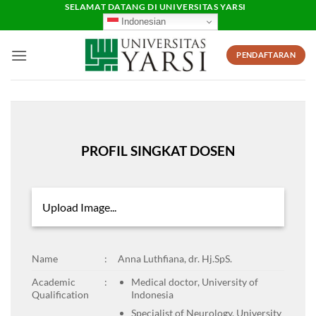
Skip
SELAMAT DATANG DI UNIVERSITAS YARSI
Indonesian
to
content
PENDAFTARAN
PROFIL SINGKAT DOSEN
Upload Image...
Name
:
Anna Luthfiana, dr. Hj.SpS.
Academic
:
Medical doctor, University of
Qualification
Indonesia
Specialist of Neurology, University