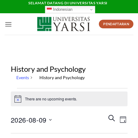
Skip
SELAMAT DATANG DI UNIVERSITAS YARSI
Indonesian
to
content
PENDAFTARAN
History and Psychology
Events
History and Psychology
Events
for
There are no upcoming events.
Notice
09/08/2026
Events
Event
SEARCH
2026-08-09
DAY
Search
Views
and
Select
Naviga