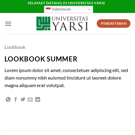
Skip
SELAMAT DATANG DI UNIVERSITAS YARSI
Indonesian
to
content
PENDAFTARAN
Lookbook
LOOKBOOK SUMMER
Lorem ipsum dolor sit amet, consectetuer adipiscing elit, sed
diam nonummy nibh euismod tincidunt ut laoreet dolore
magna aliquam erat volutpat.