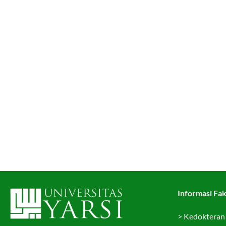
Informasi Fak
>
Kedokteran