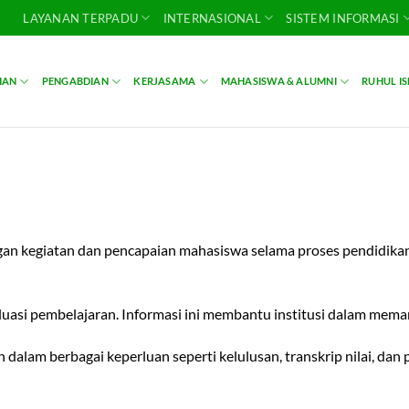
LAYANAN TERPADU
INTERNASIONAL
SISTEM INFORMASI
IAN
PENGABDIAN
KERJASAMA
MAHASISWA & ALUMNI
RUHUL I
n kegiatan dan pencapaian mahasiswa selama proses pendidikan di
aluasi pembelajaran. Informasi ini membantu institusi dalam me
alam berbagai keperluan seperti kelulusan, transkrip nilai, dan