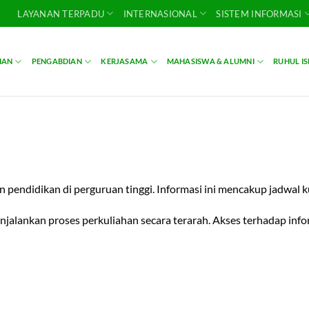
LAYANAN TERPADU
INTERNASIONAL
SISTEM INFORMASI
IAN
PENGABDIAN
KERJASAMA
MAHASISWA & ALUMNI
RUHUL I
pendidikan di perguruan tinggi. Informasi ini mencakup jadwal kul
jalankan proses perkuliahan secara terarah. Akses terhadap inf