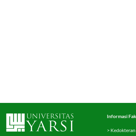
Informasi Fak
>
Kedokteran