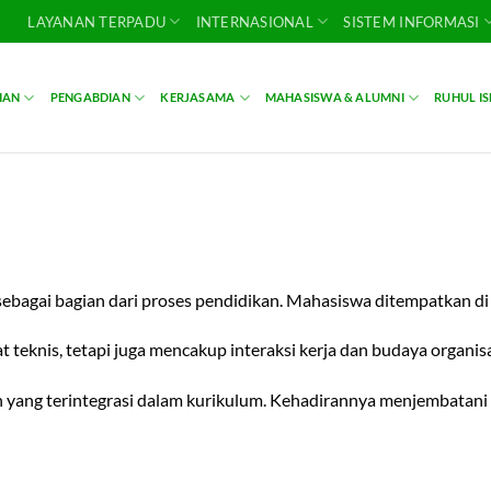
LAYANAN TERPADU
INTERNASIONAL
SISTEM INFORMASI
IAN
PENGABDIAN
KERJASAMA
MAHASISWA & ALUMNI
RUHUL I
sebagai bagian dari proses pendidikan. Mahasiswa ditempatkan di 
 teknis, tetapi juga mencakup interaksi kerja dan budaya organis
 yang terintegrasi dalam kurikulum. Kehadirannya menjembatani 