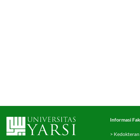
Informasi Fak
>
Kedokteran