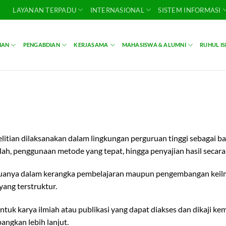
LAYANAN TERPADU
INTERNASIONAL
SISTEM INFORMASI
IAN
PENGABDIAN
KERJASAMA
MAHASISWA & ALUMNI
RUHUL I
nelitian dilaksanakan dalam lingkungan perguruan tinggi sebagai 
ah, penggunaan metode yang tepat, hingga penyajian hasil secara 
uanya dalam kerangka pembelajaran maupun pengembangan keilmu
yang terstruktur.
k karya ilmiah atau publikasi yang dapat diakses dan dikaji kemb
ngkan lebih lanjut.