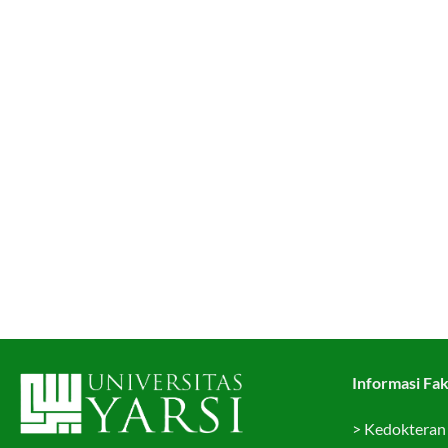
Informasi Fak
>
Kedokteran