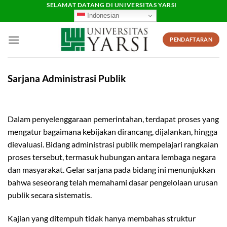
Skip
SELAMAT DATANG DI UNIVERSITAS YARSI
Indonesian
to
content
PENDAFTARAN
Sarjana Administrasi Publik
Dalam penyelenggaraan pemerintahan, terdapat proses yang
mengatur bagaimana kebijakan dirancang, dijalankan, hingga
dievaluasi. Bidang administrasi publik mempelajari rangkaian
proses tersebut, termasuk hubungan antara lembaga negara
dan masyarakat. Gelar sarjana pada bidang ini menunjukkan
bahwa seseorang telah memahami dasar pengelolaan urusan
publik secara sistematis.
Kajian yang ditempuh tidak hanya membahas struktur