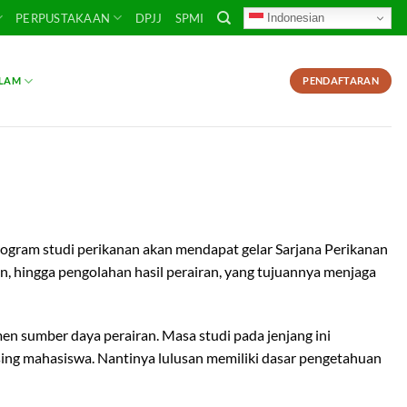
Indonesian
PERPUSTAKAAN
DPJJ
SPMI
SLAM
PENDAFTARAN
program studi perikanan akan mendapat gelar Sarjana Perikanan
pan, hingga pengolahan hasil perairan, yang tujuannya menjaga
men sumber daya perairan. Masa studi pada jenjang ini
ing mahasiswa. Nantinya lulusan memiliki dasar pengetahuan