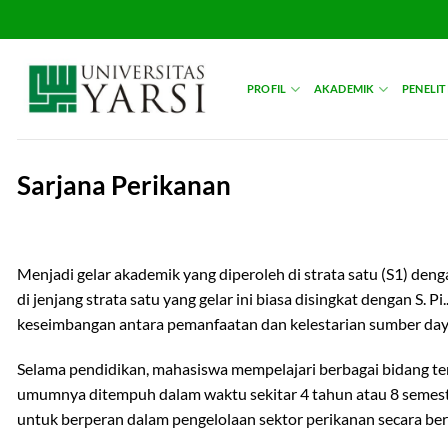
Skip
to
content
PROFIL
AKADEMIK
PENELIT
Sarjana Perikanan
Menjadi gelar akademik yang diperoleh di strata satu (S1) den
di jenjang strata satu yang gelar ini biasa disingkat dengan S
keseimbangan antara pemanfaatan dan kelestarian sumber da
Selama pendidikan, mahasiswa mempelajari berbagai bidang terk
umumnya ditempuh dalam waktu sekitar 4 tahun atau 8 semest
untuk berperan dalam pengelolaan sektor perikanan secara be