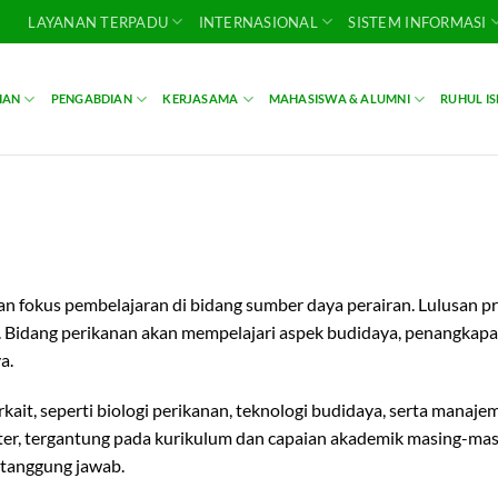
LAYANAN TERPADU
INTERNASIONAL
SISTEM INFORMASI
IAN
PENGABDIAN
KERJASAMA
MAHASISWA & ALUMNI
RUHUL I
gan fokus pembelajaran di bidang sumber daya perairan. Lulusan 
. Pi.. Bidang perikanan akan mempelajari aspek budidaya, penangka
ya.
ait, seperti biologi perikanan, teknologi budidaya, serta manaje
er, tergantung pada kurikulum dan capaian akademik masing-mas
rtanggung jawab.