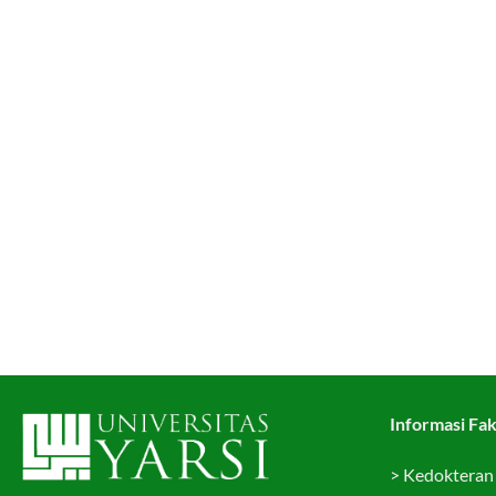
Informasi Fak
>
Kedokteran