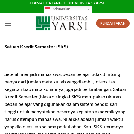
Skip
SELAMAT DATANG DI UNIVERSITAS YARSI
Indonesian
to
content
PENDAFTARAN
Satuan Kredit Semester (SKS)
Setelah menjadi mahasiswa, beban belajar tidak dihitung
hanya dari jumlah mata kuliah yang diambil, intensitas
kegiatan tiap mata kuliahnya juga jadi pertimbangan. Satuan
Kredit Semester (biasa disingkat SKS) merupakan ukuran
beban belajar yang digunakan dalam sistem pendidikan
tinggi untuk menyatakan besarnya kegiatan akademik yang
harus ditempuh mahasiswa. Nilai sks adalah jumlah waktu
yang dialokasikan selama perkuliahan. Satu SKS umumnya
merepresentasikan kombinasi aktivitas belajar yang