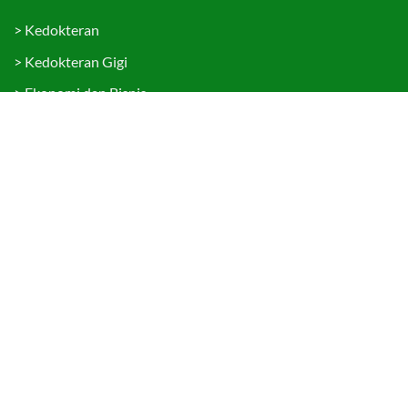
>
Kedokteran
>
Kedokteran Gigi
>
Ekonomi dan Bisnis
>
Hukum
>
Teknologi Informasi
>
Psikologi
>
Sekolah Pascasarjana
Tautan Cepat
>
Penerimaan Mahasiswa Baru
>
Portal Mahasiswa
>
Portal Sivitas Akademika