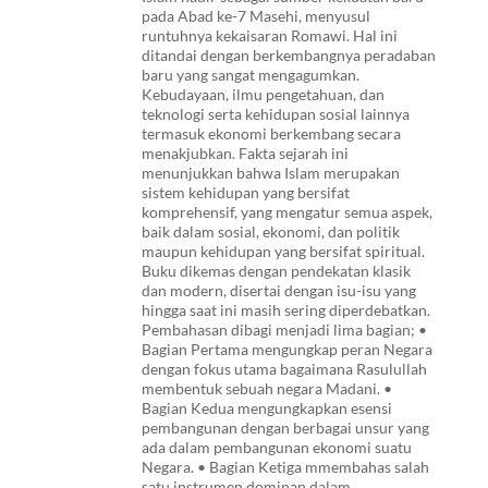
pada Abad ke-7 Masehi, menyusul
runtuhnya kekaisaran Romawi. Hal ini
ditandai dengan berkembangnya peradaban
baru yang sangat mengagumkan.
Kebudayaan, ilmu pengetahuan, dan
teknologi serta kehidupan sosial lainnya
termasuk ekonomi berkembang secara
menakjubkan. Fakta sejarah ini
menunjukkan bahwa Islam merupakan
sistem kehidupan yang bersifat
komprehensif, yang mengatur semua aspek,
baik dalam sosial, ekonomi, dan politik
maupun kehidupan yang bersifat spiritual.
Buku dikemas dengan pendekatan klasik
dan modern, disertai dengan isu-isu yang
hingga saat ini masih sering diperdebatkan.
Pembahasan dibagi menjadi lima bagian; •
Bagian Pertama mengungkap peran Negara
dengan fokus utama bagaimana Rasulullah
membentuk sebuah negara Madani. •
Bagian Kedua mengungkapkan esensi
pembangunan dengan berbagai unsur yang
ada dalam pembangunan ekonomi suatu
Negara. • Bagian Ketiga mmembahas salah
satu instrumen dominan dalam