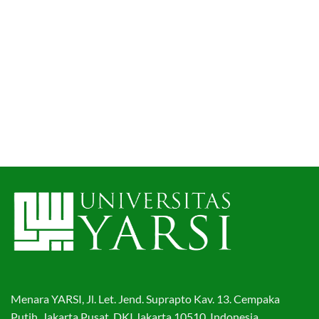
Menara YARSI, Jl. Let. Jend. Suprapto Kav. 13. Cempaka
Putih, Jakarta Pusat, DKI Jakarta 10510. Indonesia.