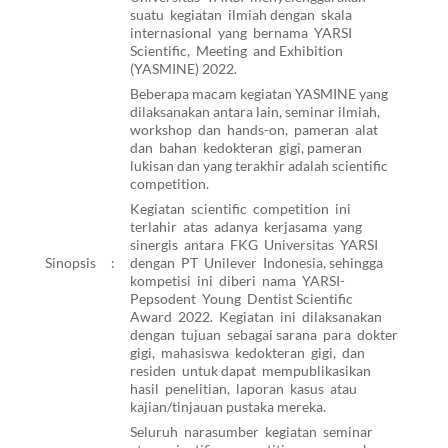
suatu kegiatan ilmiah dengan skala
internasional yang bernama YARSI
Scientific, Meeting and Exhibition
(YASMINE) 2022.
Beberapa macam kegiatan YASMINE yang
dilaksanakan antara lain, seminar ilmiah,
workshop dan hands-on, pameran alat
dan bahan kedokteran gigi, pameran
lukisan dan yang terakhir adalah scientific
competition.
Kegiatan scientific competition ini
terlahir atas adanya kerjasama yang
sinergis antara FKG Universitas YARSI
Sinopsis
:
dengan PT Unilever Indonesia, sehingga
kompetisi ini diberi nama YARSI-
Pepsodent Young Dentist Scientific
Award 2022. Kegiatan ini dilaksanakan
dengan tujuan sebagai sarana para dokter
gigi, mahasiswa kedokteran gigi, dan
residen untuk dapat mempublikasikan
hasil penelitian, laporan kasus atau
kajian/tinjauan pustaka mereka.
Seluruh narasumber kegiatan seminar