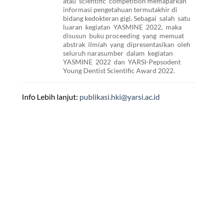
atau scientific competition memaparkan
informasi pengetahuan termutakhir di
bidang kedokteran gigi. Sebagai salah satu
luaran kegiatan YASMINE 2022, maka
disusun buku proceeding yang memuat
abstrak ilmiah yang dipresentasikan oleh
seluruh narasumber dalam kegiatan
YASMINE 2022 dan YARSI-Pepsodent
Young Dentist Scientific Award 2022.
Info Lebih lanjut:
publikasi.hki@yarsi.ac.id