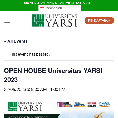
Skip
SELAMAT DATANG DI UNIVERSITAS YARSI
Indonesian
to
content
PENDAFTARAN
« All Events
This event has passed.
OPEN HOUSE Universitas YARSI
2023
22/06/2023 @ 8:30 AM
-
1:00 PM