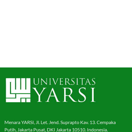
Menara YARSI, Jl. Let. Jend. Suprapto Kav. 13. Cempaka
Putih, Jakarta Pusat, DKI Jakarta 10510. Indonesia.