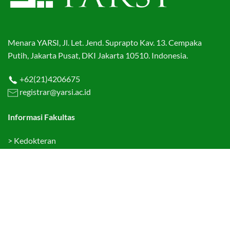
Menara YARSI, Jl. Let. Jend. Suprapto Kav. 13. Cempaka
Putih, Jakarta Pusat, DKI Jakarta 10510. Indonesia.
+62(21)4206675
registrar@yarsi.ac.id
Informasi Fakultas
>
Kedokteran
>
Kedokteran Gigi
>
Ekonomi dan Bisnis
>
Hukum
>
Teknologi Informasi
>
Psikologi