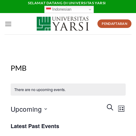
Skip
SELAMAT DATANG DI UNIVERSITAS YARSI
Indonesian
to
content
PENDAFTARAN
PMB
There are no upcoming events.
Events
Event
SEARCH
Upcoming
LIST
Search
Views
and
Select
Naviga
Latest Past Events
Views
date.
Navigation