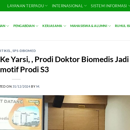
LAYANAN TERPADU
INTERNASIONAL
SISTEM INFORMASI
IAN
PENGABDIAN
KERJASAMA
MAHASISWA & ALUMNI
RUHUL I
RTIKEL
,
SPS-DBIOMED
e Yarsi, , Prodi Doktor Biomedis Jadi
motif Prodi S3
TED ON
31/12/2024
BY
M.