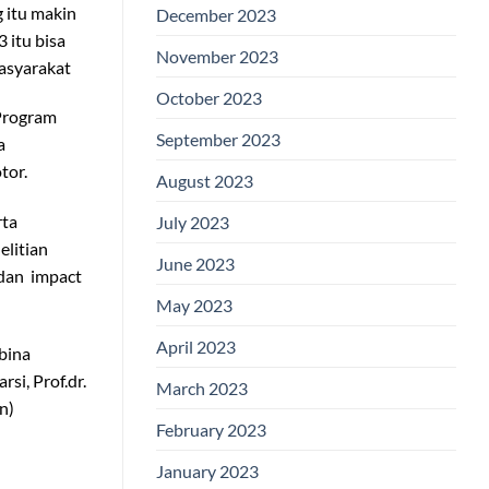
 itu makin
December 2023
 itu bisa
November 2023
masyarakat
October 2023
 Program
September 2023
a
tor.
August 2023
rta
July 2023
elitian
June 2023
 dan impact
May 2023
April 2023
mbina
si, Prof.dr.
March 2023
n)
February 2023
January 2023