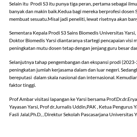
Selain itu Prodi S3 itu punya tiga peran, pertama sebagai i
banyak dan makin baik.Kedua bagi mereka berprofesi dosen S3 
membuat sesuatu.Misal jadi peneliti, lewat risetnya akan ba
Sementara Kepala Prodi S3 Sains Biomedis Universitas Yars
Doktor Biomedis Yarsi diantaranya startegi pencapaian visi 
peningkatan mutu dosen tetap dengan jenjang guru besar da
Selanjutnya tahap pengembangan dan ekspansi prodi (2023-2
peningkatan jumlah kerjasama dalam dan luar negeri. Sedang
bereputasi dalam skala nasional dan internasional. Kemudia
faktor tinggi.
Prof Ambar visitasi lapangan ke Yarsi bersama Prof.Dr.dr.E
Yayasan Yarsi, Prof dr.Jurnalis Uddin,PAK , Ketua Pengurus Yaya
Fasli Jalal,Ph.D, , Direktur Sekolah Pascasarjana Universita