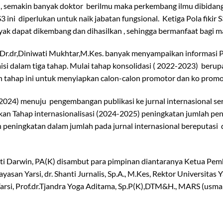
lmu, semakin banyak doktor berilmu maka perkembang ilmu dibidang
ini diperlukan untuk naik jabatan fungsional. Ketiga Pola fikir S3
nyak dapat dikembang dan dihasilkan , sehingga bermanfaat bagi 
i, Dr.dr,Diniwati Mukhtar,M.Kes. banyak menyampaikan informasi
misi dalam tiga tahap. Mulai tahap konsolidasi ( 2022-2023) berup
n tahap ini untuk menyiapkan calon-calon promotor dan ko promo
024) menuju pengembangan publikasi ke jurnal internasional se
kan Tahap internasionalisasi (2024-2025) peningkatan jumlah pen
n peningkatan dalam jumlah pada jurnal internasional bereputasi
ryati Darwin, PA(K) disambut para pimpinan diantaranya Ketua Pe
san Yarsi, dr. Shanti Jurnalis, Sp.A., M.Kes, Rektor Universitas Yar
s Yarsi, Prof.dr.Tjandra Yoga Aditama, Sp.P(K),DTM&H., MARS (usma