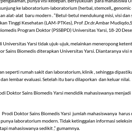
erpengalaman, punya visi kedepan. Bersyukulah para mahasiswa U
rkunjung ke laboratorium-laboratorium (herbal, stemcell,, genomic
n alat-alat baru modern . “Betul-betul mendukung misi, visi dan
dikan Tinggi Kesehatan (LAM-PTKes), Prof .Dr.dr.Ambar Mudiqdo,
i Biomedis Program Doktor (PSSBPD) Universitas Yarsi, 18-20 Des
Universitas Yarsi tidak ujuk-ujuk, melainkan meneropong keten
Sains Biomedis diterapkan Universitas Yarsi. Diantaranya visi mi
perti rumah sakit dan laboratorium, klinik , sehingga dipastik
dan lembar evaluasi. Setelah itu baru dilaporkan dan keluar nilai.
 Prodi Doktor Sains Biomedis Yarsi mendidik mahasiswanya menjadi
an Prodi Doktor Sains Biomedis Yarsi jumlah mahasiswanya harus
punya laboratorium modern. Tidak ketinggalan informasi seleksi
tapi mahasiswanya sedikit ,” gumamnya.