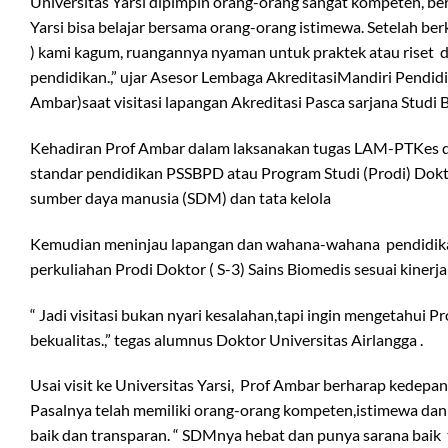
Universitas Yarsi dipimpin orang-orang sangat kompeten, b
Yarsi bisa belajar bersama orang-orang istimewa. Setelah be
) kami kagum, ruangannya nyaman untuk praktek atau riset da
pendidikan.,” ujar Asesor Lembaga AkreditasiMandiri Pendi
Ambar)saat visitasi lapangan Akreditasi Pasca sarjana Stud
Kehadiran Prof Ambar dalam laksanakan tugas LAM-PTKes di 
standar pendidikan PSSBPD atau Program Studi (Prodi) Doktor 
sumber daya manusia (SDM) dan tata kelola
Kemudian meninjau lapangan dan wahana-wahana pendidikan se
perkuliahan Prodi Doktor ( S-3) Sains Biomedis sesuai kinerja 
“ Jadi visitasi bukan nyari kesalahan,tapi ingin mengetahui
bekualitas.,” tegas alumnus Doktor Universitas Airlangga .
Usai visit ke Universitas Yarsi, Prof Ambar berharap kedep
Pasalnya telah memiliki orang-orang kompeten,istimewa dan 
baik dan transparan. “ SDMnya hebat dan punya sarana baik 