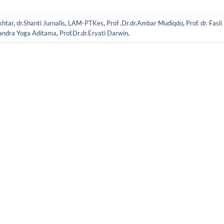
khtar
,
dr.Shanti Jurnalis
,
LAM-PTKes
,
Prof .Dr.dr.Ambar Mudiqdo
,
Prof. dr. Fasli
Tjandra Yoga Aditama
,
Prof.Dr.dr.Eryati Darwin
.