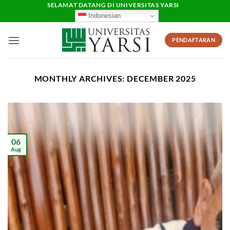
Skip
SELAMAT DATANG DI UNIVERSITAS YARSI
Indonesian
to
content
PENDAFTARAN
MONTHLY ARCHIVES:
DECEMBER 2025
06
Aug