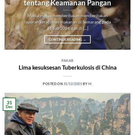
tentang Keamanan Pangan
Media massa memberitakan memberitakan
laporan keracunan makanan di Semarang pada
31 Juli 2026 dan di [...]
CONTINUE READING
→
PAKAR
Lima kesuksesan Tuberkulosis di China
POSTED ON
31/12/2025
BY
M.
31
Dec