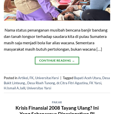
Nama status penanganan musibah bencana banjir bandang
dan tanah longsor terhadap saudara kita di pulau Sumatera
masih saja menjadi bola liar alias wacana. Sementara
masyarakat masih butuh pertolongan, bukan wacana […]
CONTINUE READING
→
Posted in
Artikel
,
FK
,
UniversitasYarsi
|
Tagged
Bupati Aceh Utara
,
Desa
Bukit Linteung.
,
Desa Riseh Tunong
,
dr.Citra Fitri Agustina
,
FK Yarsi
,
H.Ismail A.Jalil
,
Universitas Yarsi
PAKAR
Krisis Finansial 2008 Tayang Ulang? Ini
Yang Sebenarnya Diperingatkan BI