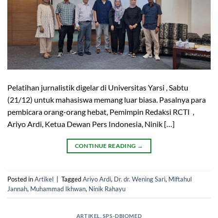
Pelatihan jurnalistik digelar di Universitas Yarsi , Sabtu
(21/12) untuk mahasiswa memang luar biasa. Pasalnya para
pembicara orang-orang hebat, Pemimpin Redaksi RCTI ,
Ariyo Ardi, Ketua Dewan Pers Indonesia, Ninik […]
CONTINUE READING
→
Posted in
Artikel
|
Tagged
Ariyo Ardi
,
Dr. dr. Wening Sari
,
Miftahul
Jannah
,
Muhammad Ikhwan
,
Ninik Rahayu
ARTIKEL
,
SPS-DBIOMED