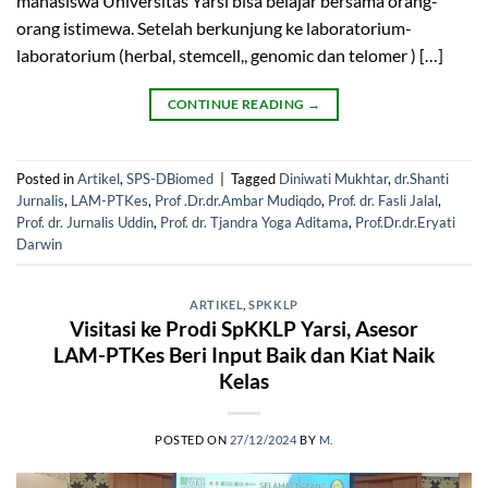
mahasiswa Universitas Yarsi bisa belajar bersama orang-
orang istimewa. Setelah berkunjung ke laboratorium-
laboratorium (herbal, stemcell,, genomic dan telomer ) […]
CONTINUE READING
→
Posted in
Artikel
,
SPS-DBiomed
|
Tagged
Diniwati Mukhtar
,
dr.Shanti
Jurnalis
,
LAM-PTKes
,
Prof .Dr.dr.Ambar Mudiqdo
,
Prof. dr. Fasli Jalal
,
Prof. dr. Jurnalis Uddin
,
Prof. dr. Tjandra Yoga Aditama
,
Prof.Dr.dr.Eryati
Darwin
ARTIKEL
,
SPKKLP
Visitasi ke Prodi SpKKLP Yarsi, Asesor
LAM-PTKes Beri Input Baik dan Kiat Naik
Kelas
POSTED ON
27/12/2024
BY
M.