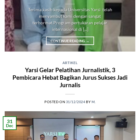
Terima kasih kepada Universitas Yarsi telah
menyambut kami dengan sangat
terhormat.Program pertukaran pelajar
internasional di [...]
CONTINUE READING
→
ARTIKEL
Yarsi Gelar Pelatihan Jurnalistik, 3
Pembicara Hebat Bagikan Jurus Sukses Jadi
Jurnalis
POSTED ON
31/12/2024
BY
M.
31
Dec