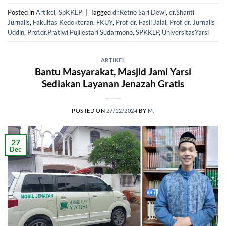
Posted in
Artikel
,
SpKKLP
|
Tagged
dr.Retno Sari Dewi
,
dr.Shanti
Jurnalis
,
Fakultas Kedokteran
,
FKUY
,
Prof. dr. Fasli Jalal
,
Prof. dr. Jurnalis
Uddin
,
Prof.dr.Pratiwi Pujilestari Sudarmono
,
SPKKLP
,
UniversitasYarsi
ARTIKEL
Bantu Masyarakat, Masjid Jami Yarsi
Sediakan Layanan Jenazah Gratis
POSTED ON
27/12/2024
BY
M.
27
Dec