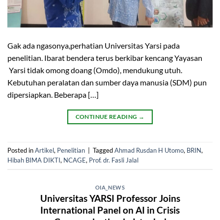
Gak ada ngasonya,perhatian Universitas Yarsi pada
penelitian. Ibarat bendera terus berkibar kencang Yayasan
Yarsi tidak omong doang (Omdo), mendukung utuh.
Kebutuhan peralatan dan sumber daya manusia (SDM) pun
dipersiapkan. Beberapa […]
CONTINUE READING
→
Posted in
Artikel
,
Penelitian
|
Tagged
Ahmad Rusdan H Utomo
,
BRIN
,
Hibah BIMA DIKTI
,
NCAGE
,
Prof. dr. Fasli Jalal
OIA_NEWS
Universitas YARSI Professor Joins
International Panel on AI in Crisis