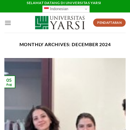
Skip
SELAMAT DATANG DI UNIVERSITAS YARSI
Indonesian
to
content
PENDAFTARAN
MONTHLY ARCHIVES:
DECEMBER 2024
05
Aug