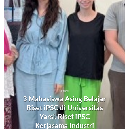
ARTIKEL
3 Mahasiswa Asing Belajar
Riset iPSC di Universitas
Yarsi, Riset iPSC
Kerjasama Industri