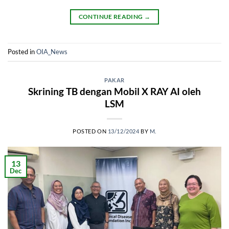
CONTINUE READING
→
Posted in
OIA_News
PAKAR
Skrining TB dengan Mobil X RAY AI oleh
LSM
POSTED ON
13/12/2024
BY
M.
13
Dec