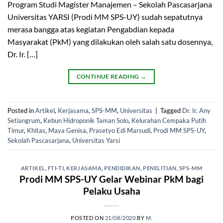
Program Studi Magister Manajemen – Sekolah Pascasarjana
Universitas YARSI (Prodi MM SPS-UY) sudah sepatutnya
merasa bangga atas kegiatan Pengabdian kepada
Masyarakat (PkM) yang dilakukan oleh salah satu dosennya,
Dr. Ir. […]
CONTINUE READING
→
Posted in
Artikel
,
Kerjasama
,
SPS-MM
,
Universitas
|
Tagged
Dr. Ir. Any
Setiangrum
,
Kebun Hidroponik Taman Solo
,
Kelurahan Cempaka Putih
Timur
,
Khitas
,
Maya Genisa
,
Prasetyo Edi Marsudi
,
Prodi MM SPS-UY
,
Sekolah Pascasarjana
,
Universitas Yarsi
ARTIKEL
,
FTI-TI
,
KERJASAMA
,
PENDIDIKAN
,
PENELITIAN
,
SPS-MM
Prodi MM SPS-UY Gelar Webinar PkM bagi
Pelaku Usaha
POSTED ON
21/08/2020
BY
M.