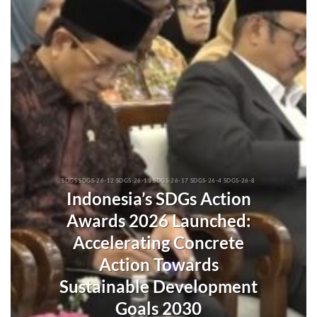
SDGS SDGS-26-12 SDGS-26-13 SDGS-26-17 SDGS-26-4 SDGS-26-8
Indonesia’s SDGs Action
Awards 2026 Launched:
Accelerating Concrete
Action Towards
Sustainable Development
Goals 2030