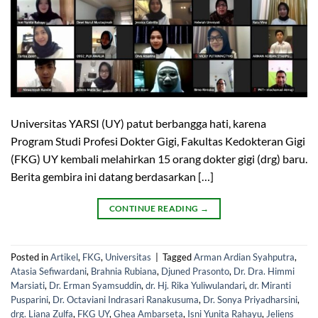
Universitas YARSI (UY) patut berbangga hati, karena
Program Studi Profesi Dokter Gigi, Fakultas Kedokteran Gigi
(FKG) UY kembali melahirkan 15 orang dokter gigi (drg) baru.
Berita gembira ini datang berdasarkan […]
CONTINUE READING
→
Posted in
Artikel
,
FKG
,
Universitas
|
Tagged
Arman Ardian Syahputra
,
Atasia Sefiwardani
,
Brahnia Rubiana
,
Djuned Prasonto
,
Dr. Dra. Himmi
Marsiati
,
Dr. Erman Syamsuddin
,
dr. Hj. Rika Yuliwulandari
,
dr. Miranti
Pusparini
,
Dr. Octaviani Indrasari Ranakusuma
,
Dr. Sonya Priyadharsini
,
drg. Liana Zulfa
,
FKG UY
,
Ghea Ambarseta
,
Isni Yunita Rahayu
,
Jeliens