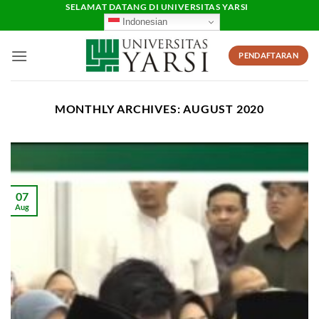
Skip
SELAMAT DATANG DI UNIVERSITAS YARSI
Indonesian
to
content
PENDAFTARAN
MONTHLY ARCHIVES:
AUGUST 2020
07
Aug