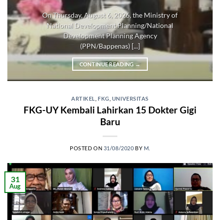
On Thursday, August 6, 2026, the Ministry of
National Development Planning/National
Development Planning Agency
(PPN/Bappenas) [...]
CONTINUE READING
→
ARTIKEL
,
FKG
,
UNIVERSITAS
FKG-UY Kembali Lahirkan 15 Dokter Gigi
Baru
POSTED ON
31/08/2020
BY
M.
31
Aug