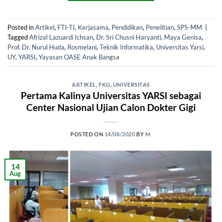
Posted in
Artikel
,
FTI-TI
,
Kerjasama
,
Pendidikan
,
Penelitian
,
SPS-MM
|
Tagged
Afrizal Lazuardi Ichsan
,
Dr. Sri Chusni Haryanti
,
Maya Genisa
,
Prof. Dr. Nurul Huda
,
Rosmelani
,
Teknik Informatika
,
Universitas Yarsi
,
UY
,
YARSI
,
Yayasan OASE Anak Bangsa
ARTIKEL
,
FKG
,
UNIVERSITAS
Pertama Kalinya Universitas YARSI sebagai
Center Nasional Ujian Calon Dokter Gigi
POSTED ON
14/08/2020
BY
M.
14
Aug