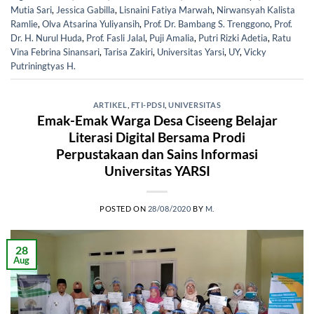
Mutia Sari
,
Jessica Gabilla
,
Lisnaini Fatiya Marwah
,
Nirwansyah Kalista
Ramlie
,
Olva Atsarina Yuliyansih
,
Prof. Dr. Bambang S. Trenggono
,
Prof.
Dr. H. Nurul Huda
,
Prof. Fasli Jalal
,
Puji Amalia
,
Putri Rizki Adetia
,
Ratu
Vina Febrina Sinansari
,
Tarisa Zakiri
,
Universitas Yarsi
,
UY
,
Vicky
Putriningtyas H.
ARTIKEL
,
FTI-PDSI
,
UNIVERSITAS
Emak-Emak Warga Desa Ciseeng Belajar
Literasi Digital Bersama Prodi
Perpustakaan dan Sains Informasi
Universitas YARSI
POSTED ON
28/08/2020
BY
M.
28
Aug