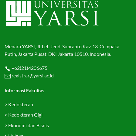
Menara YARSI, Jl. Let. Jend. Suprapto Kav. 13. Cempaka
Putih, Jakarta Pusat, DKI Jakarta 10510. Indonesia.
+62(21)4206675
registrar@yarsi.ac.id
Informasi Fakultas
>
Kedokteran
>
Kedokteran Gigi
>
Ekonomi dan Bisnis
>
Hukum