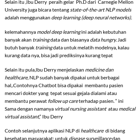
Selain itu ,Ibu Derry peraih gelar Ph.D dari Carnegie Mellon
University juga bicara tentang
state-of-the-art NLP models
adalah menggunakan
deep learning (deep neural networks).
kelemahannya
model deep learning
ini adalah kebutuhan
banyak akan
training
data dan biasanya
data hungry.
Jadi
butuh banyak
training
data untuk melatih modelnya, kalau
kurang data nya, bisa jadi prediksinya kurang tepat
Selain itu pula,Ibu Derry menjelaskan
medicine dan
healthcare
, NLP sudah banyak dipakai untuk berbagai
hal,.Contohnya Chatbot bisa dipakai membantu pasien
mencari dokter yang tepat sesuai gejala dialami atau
membantu perawat
follow up care
terhadap pasien. “ ini
Sama dengan namanya
virtual nursing assistant
atau
medical
virtual assistant
,” Ibu Derry
Contoh selanjutnya aplikasi NLP di
healthcare
di bidang
kesehatan masyarakat: untuk
disease surveillance
dan