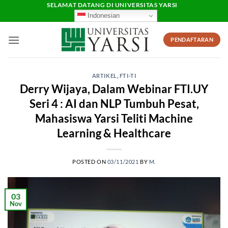
Skip
SELAMAT DATANG DI UNIVERSITAS YARSI
Indonesian
to
content
PENDAFTARAN
ARTIKEL
,
FTI-TI
Derry Wijaya, Dalam Webinar FTI.UY
Seri 4 : AI dan NLP Tumbuh Pesat,
Mahasiswa Yarsi Teliti Machine
Learning & Healthcare
POSTED ON
03/11/2021
BY
M.
03
Nov