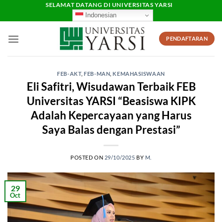
Skip
SELAMAT DATANG DI UNIVERSITAS YARSI
Indonesian
to
content
PENDAFTARAN
FEB-AKT
,
FEB-MAN
,
KEMAHASISWAAN
Eli Safitri, Wisudawan Terbaik FEB
Universitas YARSI “Beasiswa KIPK
Adalah Kepercayaan yang Harus
Saya Balas dengan Prestasi”
POSTED ON
29/10/2025
BY
M.
29
Oct