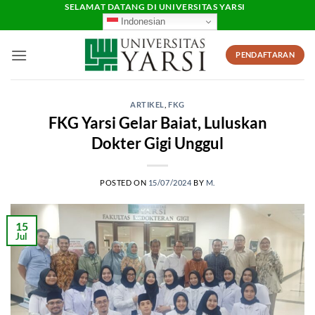
Skip
SELAMAT DATANG DI UNIVERSITAS YARSI
Indonesian
to
content
PENDAFTARAN
ARTIKEL
,
FKG
FKG Yarsi Gelar Baiat, Luluskan
Dokter Gigi Unggul
POSTED ON
15/07/2024
BY
M.
15
Jul