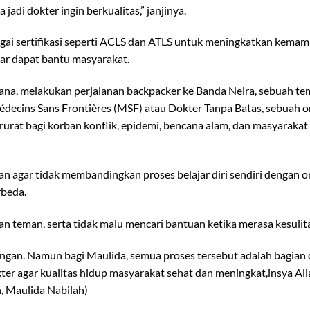
adi dokter ingin berkualitas,” janjinya.
bagai sertifikasi seperti ACLS dan ATLS untuk meningkatkan kemamp
agar dapat bantu masyarakat.
rhana, melakukan perjalanan backpacker ke Banda Neira, sebuah t
decins Sans Frontières (MSF) atau Dokter Tanpa Batas, sebuah o
at bagi korban konflik, epidemi, bencana alam, dan masyarakat 
n agar tidak membandingkan proses belajar diri sendiri dengan or
rbeda.
n teman, serta tidak malu mencari bantuan ketika merasa kesulit
gan. Namun bagi Maulida, semua proses tersebut adalah bagian 
okter agar kualitas hidup masyarakat sehat dan meningkat,insya Al
, Maulida Nabilah)