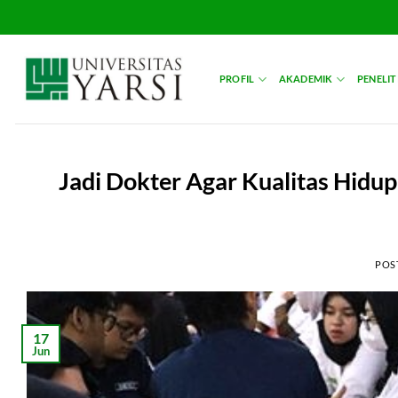
Skip
to
content
PROFIL
AKADEMIK
PENELIT
Jadi Dokter Agar Kualitas Hidu
POS
17
Jun