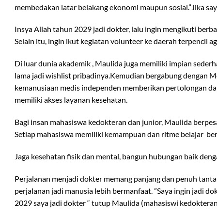
membedakan latar belakang ekonomi maupun sosial.”Jika saya j
Insya Allah tahun 2029 jadi dokter, lalu ingin mengikuti ber
Selain itu, ingin ikut kegiatan volunteer ke daerah terpencil 
Di luar dunia akademik , Maulida juga memiliki impian sede
lama jadi wishlist pribadinya.Kemudian bergabung dengan Mé
kemanusiaan medis independen memberikan pertolongan darur
memiliki akses layanan kesehatan.
Bagi insan mahasiswa kedokteran dan junior, Maulida berpesa
Setiap mahasiswa memiliki kemampuan dan ritme belajar be
Jaga kesehatan fisik dan mental, bangun hubungan baik denga
Perjalanan menjadi dokter memang panjang dan penuh tantan
perjalanan jadi manusia lebih bermanfaat. ”Saya ingin jadi d
2029 saya jadi dokter “ tutup Maulida (mahasiswi kedokteran