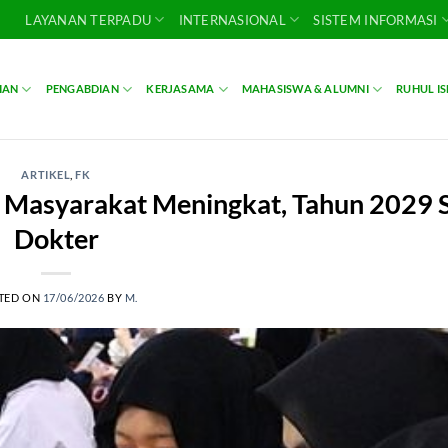
LAYANAN TERPADU
INTERNASIONAL
SISTEM INFORMASI
IAN
PENGABDIAN
KERJASAMA
MAHASISWA & ALUMNI
RUHUL I
ARTIKEL
,
FK
p Masyarakat Meningkat, Tahun 2029 
Dokter
TED ON
17/06/2026
BY
M.