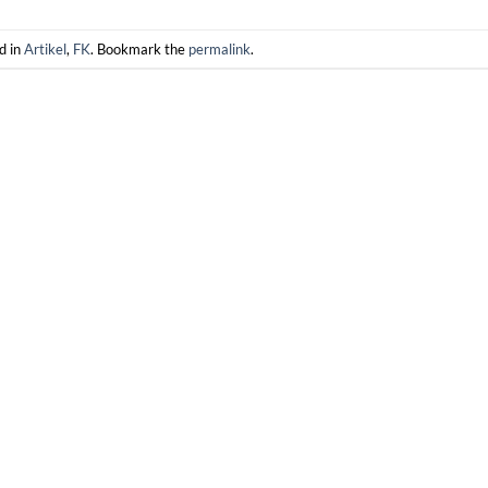
d in
Artikel
,
FK
. Bookmark the
permalink
.