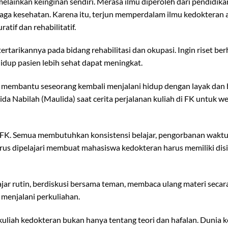
elainkan keinginan sendiri. Merasa ilmu diperoleh dari pendidika
aga kesehatan. Karena itu, terjun memperdalam ilmu kedokteran 
atif dan rehabilitatif.
rtarikannya pada bidang rehabilitasi dan okupasi. Ingin riset b
hidup pasien lebih sehat dapat meningkat.
 membantu seseorang kembali menjalani hidup dengan layak dan 
a Nabilah (Maulida) saat cerita perjalanan kuliah di FK untuk web
 FK. Semua membutuhkan konsistensi belajar, pengorbanan waktu,
us dipelajari membuat mahasiswa kedokteran harus memiliki disi
jar rutin, berdiskusi bersama teman, membaca ulang materi secar
 menjalani perkuliahan.
 kuliah kedokteran bukan hanya tentang teori dan hafalan. Dunia 