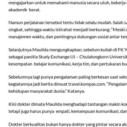
mengajarkan untuk memahami manusia secara utuh, bekerja sa
akademik berat.
Namun perjalanan tersebut tentu tidak selalu mudah. Salah 
singkat, sehingga waktu istirahat menjadi berkurang. “Meski 
manajemen waktu, dan pentingnya dukungan sosial antar tem
Selanjutnya Maulida mengungkapkan, sebelum kuliah di FK Yars
sebagai panitia Study Exchange UI – Chulalongkorn Universit
kesempatan belajar komunikasi, kerja tim, dan pertukaran 
Sebelumnya lagi punya pengalaman paling berkesan saat sek
kegiatannya jadi berita dimuat travel.kompas.com. “Penga
kehidupan masyarakat dunia.” Katanya.
Kini dokter dimata Maulida menghadapi tantangan makin kom
tetapi juga harus punya empati, kemampuan komunikasi, dan 
Dokter berkualitas bukan hanya dokter yang pintar secara 