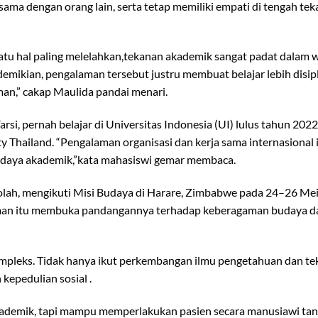
ma dengan orang lain, serta tetap memiliki empati di tengah te
satu hal paling melelahkan,tekanan akademik sangat padat dalam 
demikian, pengalaman tersebut justru membuat belajar lebih disipl
an,” cakap Maulida pandai menari.
i, pernah belajar di Universitas Indonesia (UI) lulus tahun 2022
y Thailand. “Pengalaman organisasi dan kerja sama internasional
budaya akademik,”kata mahasiswi gemar membaca.
olah, mengikuti Misi Budaya di Harare, Zimbabwe pada 24–26 Me
laman itu membuka pandangannya terhadap keberagaman budaya d
pleks. Tidak hanya ikut perkembangan ilmu pengetahuan dan tek
kepedulian sosial .
akademik, tapi mampu memperlakukan pasien secara manusiawi ta