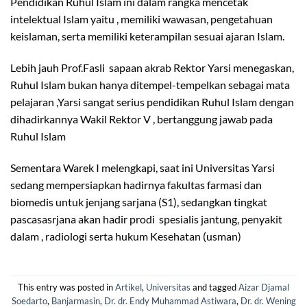
Pendidikan Ruhul Islam ini dalam rangka mencetak
intelektual Islam yaitu , memiliki wawasan, pengetahuan
keislaman, serta memiliki keterampilan sesuai ajaran Islam.
Lebih jauh Prof.Fasli sapaan akrab Rektor Yarsi menegaskan,
Ruhul Islam bukan hanya ditempel-tempelkan sebagai mata
pelajaran ,Yarsi sangat serius pendidikan Ruhul Islam dengan
dihadirkannya Wakil Rektor V , bertanggung jawab pada
Ruhul Islam
Sementara Warek I melengkapi, saat ini Universitas Yarsi
sedang mempersiapkan hadirnya fakultas farmasi dan
biomedis untuk jenjang sarjana (S1), sedangkan tingkat
pascasasrjana akan hadir prodi spesialis jantung, penyakit
dalam , radiologi serta hukum Kesehatan (usman)
This entry was posted in
Artikel
,
Universitas
and tagged
Aizar Djamal
Soedarto
,
Banjarmasin
,
Dr. dr. Endy Muhammad Astiwara
,
Dr. dr. Wening