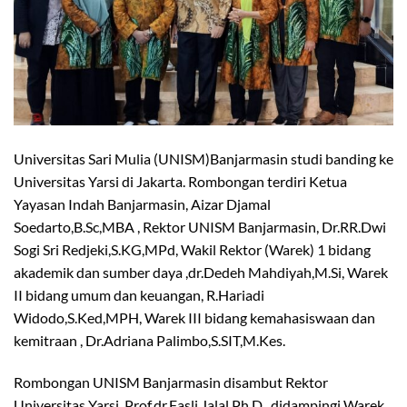
Universitas Sari Mulia (UNISM)Banjarmasin studi banding ke
Universitas Yarsi di Jakarta. Rombongan terdiri Ketua
Yayasan Indah Banjarmasin, Aizar Djamal
Soedarto,B.Sc,MBA , Rektor UNISM Banjarmasin, Dr.RR.Dwi
Sogi Sri Redjeki,S.KG,MPd, Wakil Rektor (Warek) 1 bidang
akademik dan sumber daya ,dr.Dedeh Mahdiyah,M.Si, Warek
II bidang umum dan keuangan, R.Hariadi
Widodo,S.Ked,MPH, Warek III bidang kemahasiswaan dan
kemitraan , Dr.Adriana Palimbo,S.SIT,M.Kes.
Rombongan UNISM Banjarmasin disambut Rektor
Universitas Yarsi, Prof.dr.Fasli Jalal,Ph.D , didampingi Warek