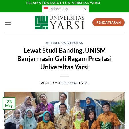
Skip
SELAMAT DATANG DI UNIVERSITAS YARSI
Indonesian
to
content
PENDAFTARAN
ARTIKEL
,
UNIVERSITAS
Lewat Studi Banding, UNISM
Banjarmasin Gali Ragam Prestasi
Universitas Yarsi
POSTED ON
23/05/2023
BY
M.
23
May