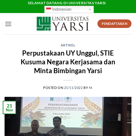
Skip
SELAMAT DATANG DI UNIVERSITAS YARSI
Indonesian
to
content
PENDAFTARAN
ARTIKEL
Perpustakaan UY Unggul, STIE
Kusuma Negara Kerjasama dan
Minta Bimbingan Yarsi
POSTED ON
21/11/2022
BY
M.
21
Nov