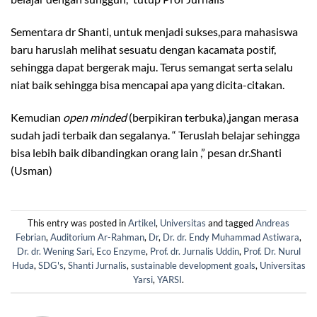
Sementara dr Shanti, untuk menjadi sukses,para mahasiswa
baru haruslah melihat sesuatu dengan kacamata postif,
sehingga dapat bergerak maju. Terus semangat serta selalu
niat baik sehingga bisa mencapai apa yang dicita-citakan.
Kemudian
open minded
(berpikiran terbuka),jangan merasa
sudah jadi terbaik dan segalanya. “ Teruslah belajar sehingga
bisa lebih baik dibandingkan orang lain ,” pesan dr.Shanti
(Usman)
This entry was posted in
Artikel
,
Universitas
and tagged
Andreas
Febrian
,
Auditorium Ar-Rahman
,
Dr
,
Dr. dr. Endy Muhammad Astiwara
,
Dr. dr. Wening Sari
,
Eco Enzyme
,
Prof. dr. Jurnalis Uddin
,
Prof. Dr. Nurul
Huda
,
SDG's
,
Shanti Jurnalis
,
sustainable development goals
,
Universitas
Yarsi
,
YARSI
.