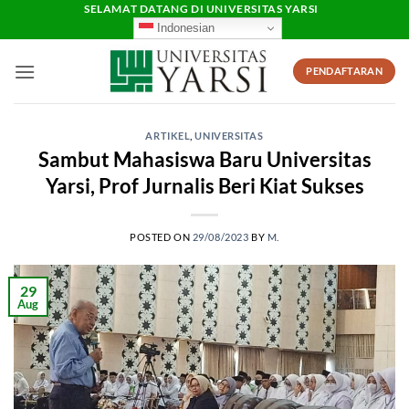
Skip
SELAMAT DATANG DI UNIVERSITAS YARSI
Indonesian
to
content
PENDAFTARAN
ARTIKEL
,
UNIVERSITAS
Sambut Mahasiswa Baru Universitas
Yarsi, Prof Jurnalis Beri Kiat Sukses
POSTED ON
29/08/2023
BY
M.
29
Aug