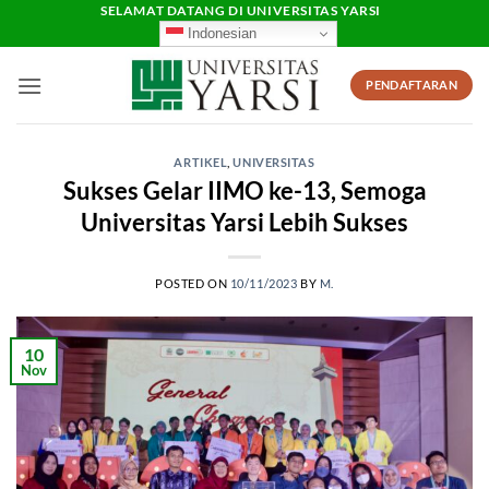
Skip
SELAMAT DATANG DI UNIVERSITAS YARSI
Indonesian
to
content
PENDAFTARAN
ARTIKEL
,
UNIVERSITAS
Sukses Gelar IIMO ke-13, Semoga
Universitas Yarsi Lebih Sukses
POSTED ON
10/11/2023
BY
M.
10
Nov