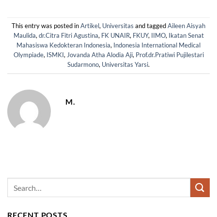
This entry was posted in
Artikel
,
Universitas
and tagged
Aileen Aisyah
Maulida
,
dr.Citra Fitri Agustina
,
FK UNAIR
,
FKUY
,
IIMO
,
Ikatan Senat
Mahasiswa Kedokteran Indonesia
,
Indonesia International Medical
Olympiade
,
ISMKI
,
Jovanda Atha Alodia Aji
,
Prof.dr.Pratiwi Pujilestari
Sudarmono
,
Universitas Yarsi
.
M.
RECENT POSTS