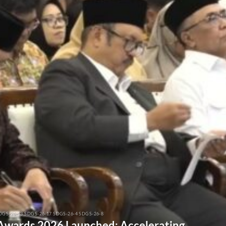
DGS-26-13 SDGS-26-17 SDGS-26-4 SDGS-26-8
 Awards 2026 Launched: Accelerating