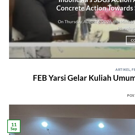
Concrete Action Towards
On Thursday, August 6, 2026, the Minis
Planning 
C
ARTIKEL
,
F
FEB Yarsi Gelar Kuliah Umum
POS
11
Sep