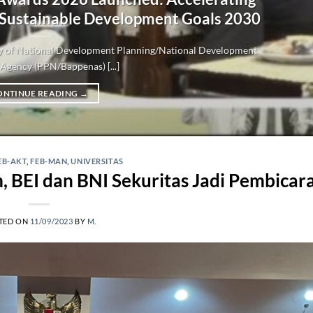
 Sustainable Development Goals 2030
try of National Development Planning/National Development
Agency (PPN/Bappenas) [...]
ONTINUE READING
→
EB-AKT
,
FEB-MAN
,
UNIVERSITAS
, BEI dan BNI Sekuritas Jadi Pembicar
TED ON
11/09/2023
BY
M.