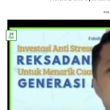
POS
28
Oct