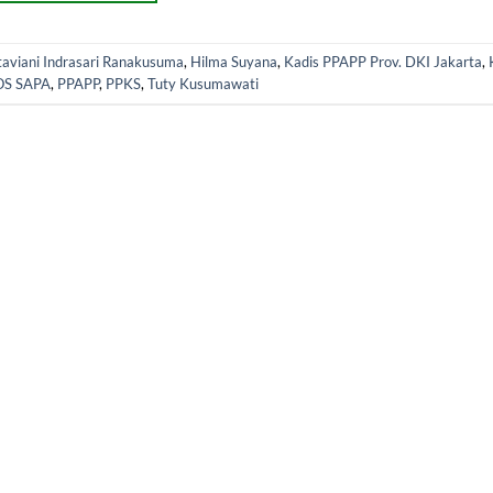
taviani Indrasari Ranakusuma
,
Hilma Suyana
,
Kadis PPAPP Prov. DKI Jakarta
,
OS SAPA
,
PPAPP
,
PPKS
,
Tuty Kusumawati