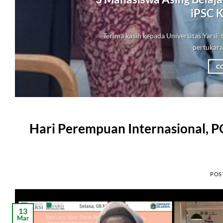
iPSC K
Terima kasih kepada Universitas Yars
pertukaran
C
Hari Perempuan Internasional, P
POS
13
Mar