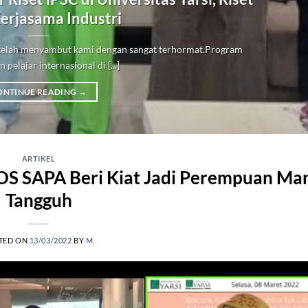
erjasama Industri
i telah menyambut kami dengan sangat terhormat.Program
 pelajar internasional di [...]
ONTINUE READING
→
ARTIKEL
OS SAPA Beri Kiat Jadi Perempuan Man
Tangguh
TED ON
13/03/2022
BY
M.