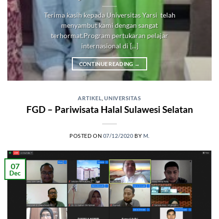
Terima kasih kepada Universitas Yarsi telah
menyambut kami dengan sangat
terhormat.Program pertukaran pelajar
internasional di [...]
CONTINUE READING
→
ARTIKEL
,
UNIVERSITAS
FGD – Pariwisata Halal Sulawesi Selatan
POSTED ON
07/12/2020
BY
M.
07
Dec