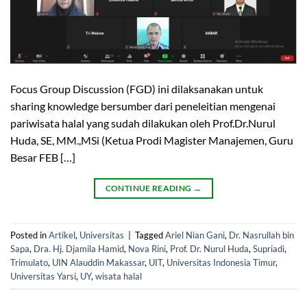
Focus Group Discussion (FGD) ini dilaksanakan untuk
sharing knowledge bersumber dari peneleitian mengenai
pariwisata halal yang sudah dilakukan oleh Prof.Dr.Nurul
Huda, SE, MM.,MSi (Ketua Prodi Magister Manajemen, Guru
Besar FEB […]
CONTINUE READING
→
Posted in
Artikel
,
Universitas
|
Tagged
Ariel Nian Gani
,
Dr. Nasrullah bin
Sapa
,
Dra. Hj. Djamila Hamid
,
Nova Rini
,
Prof. Dr. Nurul Huda
,
Supriadi
,
Trimulato
,
UIN Alauddin Makassar
,
UIT
,
Universitas Indonesia Timur
,
Universitas Yarsi
,
UY
,
wisata halal