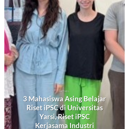
ARTIKEL
3 Mahasiswa Asing Belajar
Riset iPSC di Universitas
Yarsi, Riset iPSC
Kerjasama Industri