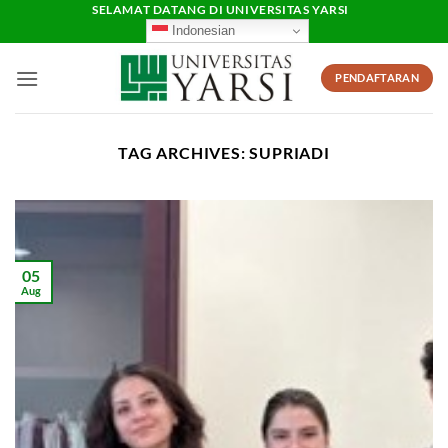
Skip
SELAMAT DATANG DI UNIVERSITAS YARSI
Indonesian
to
content
PENDAFTARAN
TAG ARCHIVES:
SUPRIADI
05
Aug