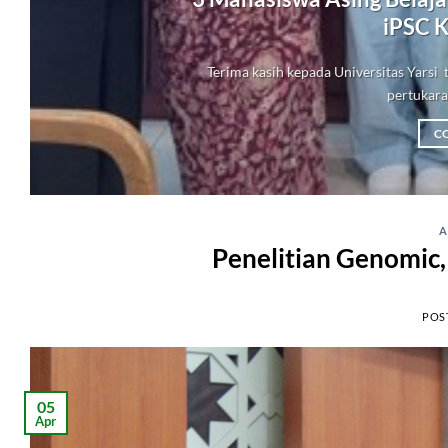
iPSC K
Terima kasih kepada Universitas Yars
pertukaran
C
A
Penelitian Genomic, 
POS
05
Apr