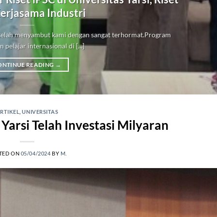
erjasama Industri
i telah menyambut kami dengan sangat terhormat.Program
 pelajar internasional di [...]
ONTINUE READING
→
RTIKEL
,
UNIVERSITAS
Yarsi Telah Investasi Milyaran
TED ON
05/04/2024
BY
M.