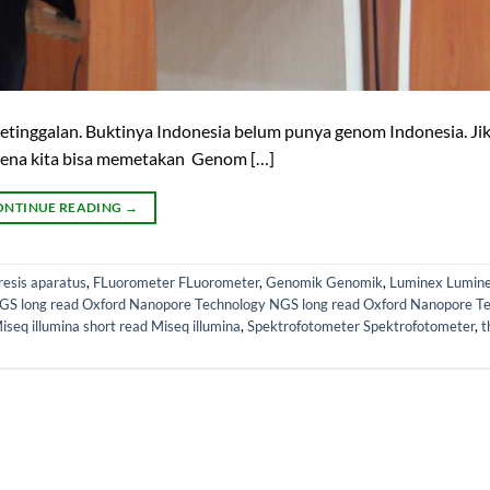
etinggalan. Buktinya Indonesia belum punya genom Indonesia. Jik
Karena kita bisa memetakan Genom […]
ONTINUE READING
→
resis aparatus
,
FLuorometer FLuorometer
,
Genomik Genomik
,
Luminex Lumin
GS long read Oxford Nanopore Technology NGS long read Oxford Nanopore T
iseq illumina short read Miseq illumina
,
Spektrofotometer Spektrofotometer
,
t