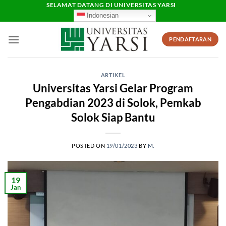
Skip
SELAMAT DATANG DI UNIVERSITAS YARSI
Indonesian
to
content
PENDAFTARAN
ARTIKEL
Universitas Yarsi Gelar Program
Pengabdian 2023 di Solok, Pemkab
Solok Siap Bantu
POSTED ON
19/01/2023
BY
M.
19
Jan