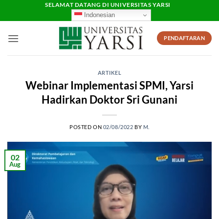
Skip
SELAMAT DATANG DI UNIVERSITAS YARSI
Indonesian
to
content
PENDAFTARAN
ARTIKEL
Webinar Implementasi SPMI, Yarsi
Hadirkan Doktor Sri Gunani
POSTED ON
02/08/2022
BY
M.
02
Aug