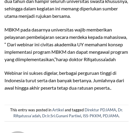
dua tahun dan hampir seluruh universitas swasta khususnya,
sehingga dalam kegiatan ini memang diperlukan sumber
utama menjadi rujukan bersama.
MBKM pada dasarnya universitas wajib memberikan
pelayanan pembelajaran secara merdeka kepada mahasiswa,
“ Dari webinar ini civitas akademika UY memahami konsep
implementasi program MBKM dan dapat mengawal program
yang diimplementasikan,”harap doktor Rifqatussa’adah
Webinar ini sukses digelar, berbagai perguruan tinggi di
Indonesia turut serta dan banyak bertanya. Jumlahnya dari
awal hingga akhir peserta tetap dua ratusan peserta..
This entry was posted in
Artikel
and tagged
Direktur PDJAMA
,
Dr.
Rifqatussa’adah
,
Dr.Ir.Sri.Gunani Partiwi
,
ISS-PKKM
,
PDJAMA
.