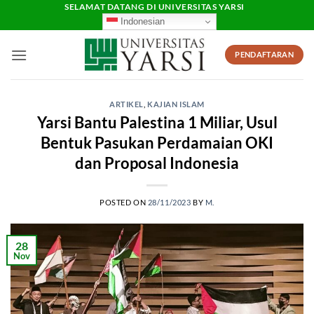
Skip
SELAMAT DATANG DI UNIVERSITAS YARSI
Indonesian
to
content
PENDAFTARAN
ARTIKEL
,
KAJIAN ISLAM
Yarsi Bantu Palestina 1 Miliar, Usul
Bentuk Pasukan Perdamaian OKI
dan Proposal Indonesia
POSTED ON
28/11/2023
BY
M.
28
Nov