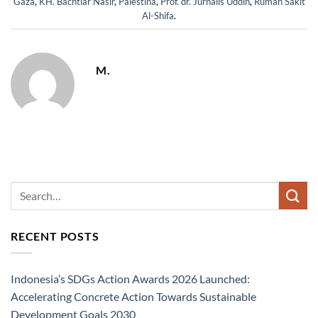
Gaza
,
KH. Bachtiar Nasir
,
Palestina
,
Prof. dr. Jurnalis Uddin
,
Rumah Sakit
Al-Shifa
.
M.
RECENT POSTS
Indonesia’s SDGs Action Awards 2026 Launched:
Accelerating Concrete Action Towards Sustainable
Development Goals 2030