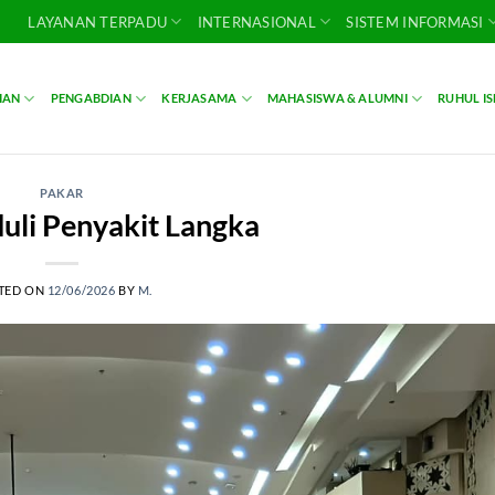
LAYANAN TERPADU
INTERNASIONAL
SISTEM INFORMASI
IAN
PENGABDIAN
KERJASAMA
MAHASISWA & ALUMNI
RUHUL I
PAKAR
uli Penyakit Langka
TED ON
12/06/2026
BY
M.