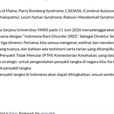
n of Maine, Parry Romberg Syndrome, CADASIL (Cerebral Autoso
ephalopathy), Lesch Nyhan Syndrome, Rabson-Mendenhall Syndrom
ca Sarjana Universitas YARSI pada 11 Juni 2026 menyelenggaraka
sama dengan “Indonesia Rare Disorder (IRD)”. Sebagai Direktur S
 tiga dimensi. Pertama, kita semua mengenal, melihat dan menden
ang tuanya, dan bahkan ada testimoni serta tarian yang ditampilk
 Penyakit Tidak Menular (PTM) Kementerian Kesehatan, yang da
ategis untuk pengendalian penyakit langka di negara kita. Ke ti
ek penyakit langka.
nyakit langka di Indonesia akan dapat ditingkatkan, sesuai sem
ted in
Pakar
. Bookmark the
permalink
.