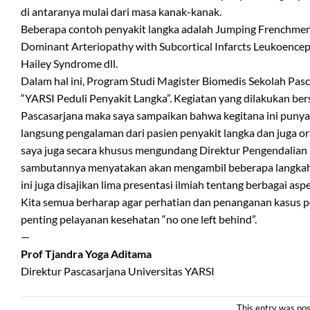
di antaranya mulai dari masa kanak-kanak.
Beberapa contoh penyakit langka adalah Jumping Frenchme
Dominant Arteriopathy with Subcortical Infarcts Leukoenc
Hailey Syndrome dll.
Dalam hal ini, Program Studi Magister Biomedis Sekolah Pas
“YARSI Peduli Penyakit Langka”. Kegiatan yang dilakukan ber
Pascasarjana maka saya sampaikan bahwa kegitana ini punya
langsung pengalaman dari pasien penyakit langka dan juga or
saya juga secara khusus mengundang Direktur Pengendalian
sambutannya menyatakan akan mengambil beberapa langkah str
ini juga disajikan lima presentasi ilmiah tentang berbagai asp
Kita semua berharap agar perhatian dan penanganan kasus pe
penting pelayanan kesehatan “no one left behind”.
—
Prof Tjandra Yoga Aditama
Direktur Pascasarjana Universitas YARSI
This entry was pos