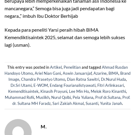
berupaya lebih memperkenalkan tanaman asli Indonesia ke
mancanegara,” Semoga bisa juga jadi pendapatan bagi
negara.,” imbuh Ibu Doktor Berhijab
Kepada para peneliti Yarsi peraih hibah BIMA
Kemendiktisaintek 2025, selamat dan semoga lebih sukses
lagi (usman).
This entry was posted in
Artikel
,
Penelitian
and tagged
Ahmad Rusdan
Handoyo Utomo
,
Ariel Nian Gani
,
Aswin Januarsjaf
,
Azarine
,
BIMA
,
Brand
Image
,
Chandra Prasetyo Utomo
,
Dian Ratna Sawitri
,
Dr.Nurul Huda
,
Dr.Sri Utami
,
E-WOM
,
Endang Fourianalistyawati
,
Fitri Arlinkasari
,
Kemenditisaintek
,
Kinasih Prayuni
,
Lee Min Ho
,
Melok Roro Kinanthi
,
Muhammad Rofii
,
Muslikh
,
Nurul Qolbi
,
Pela Yuliana
,
Prof dr.Sultana
,
Prof.
dr. Sultana MH Faradz
,
Sari Zakiah Akmal
,
Susanti
,
Yunita Janah
.
M.