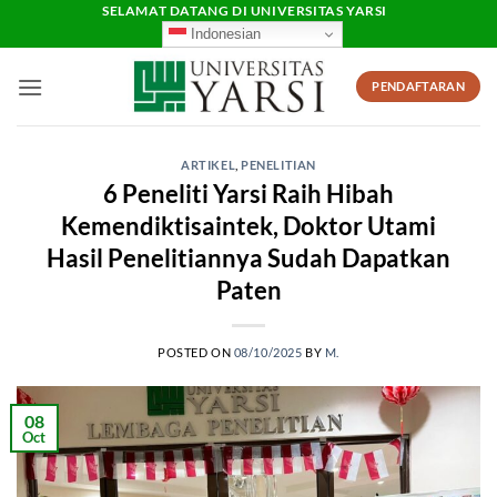
Skip
SELAMAT DATANG DI UNIVERSITAS YARSI
Indonesian
to
content
PENDAFTARAN
ARTIKEL
,
PENELITIAN
6 Peneliti Yarsi Raih Hibah
Kemendiktisaintek, Doktor Utami
Hasil Penelitiannya Sudah Dapatkan
Paten
POSTED ON
08/10/2025
BY
M.
08
Oct