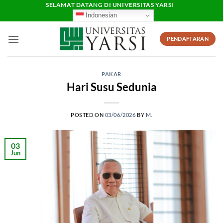
Skip
SELAMAT DATANG DI UNIVERSITAS YARSI
Indonesian
to
content
PENDAFTARAN
PAKAR
Hari Susu Sedunia
POSTED ON
03/06/2026
BY
M.
03
Jun