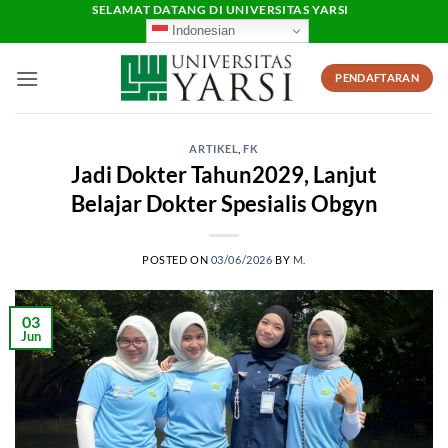
Skip
SELAMAT DATANG DI UNIVERSITAS YARSI
Indonesian
to
content
PENDAFTARAN
ARTIKEL
,
FK
Jadi Dokter Tahun2029, Lanjut
Belajar Dokter Spesialis Obgyn
POSTED ON
03/06/2026
BY
M.
03
Jun