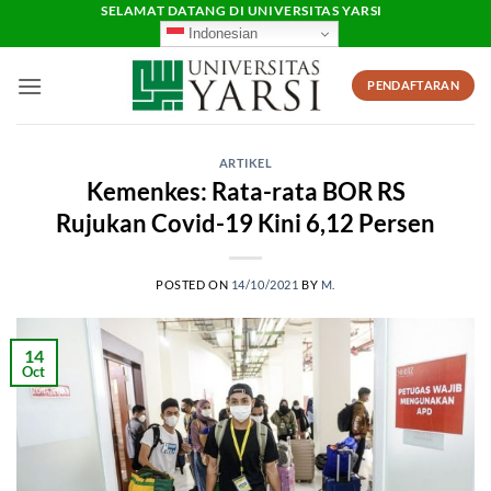
Skip
SELAMAT DATANG DI UNIVERSITAS YARSI
Indonesian
to
content
PENDAFTARAN
ARTIKEL
Kemenkes: Rata-rata BOR RS
Rujukan Covid-19 Kini 6,12 Persen
POSTED ON
14/10/2021
BY
M.
14
Oct